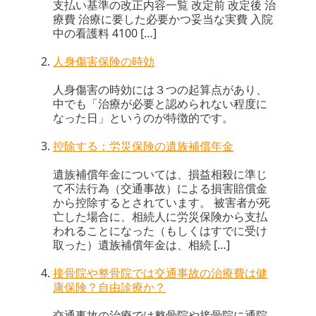
支払い基準の改正内容一覧 改定前 改定後 治
療費 治療に要した必要かつ妥当な実費 入院
中の看護料 4100 […]
人身傷害保険の時効
人身傷害の時効には３つの起算点があり、
中でも「治療が必要と認められない程度に
なった日」というのが特徴的です。
控除する：労災保険の遺族補償年金
遺族補償年金については、損益相殺に準じ
て不法行為（交通事故）による損害賠償金
から控除するとされています。 被害者が死
亡した場合に、相続人に労災保険から支払
われることになった（もしくはすでに受け
取った）遺族補償年金は、相続 […]
接骨院や整骨院では交通事故の治療費は健
康保険？自由診療か？
交通事故の治療では整骨院や接骨院に通院