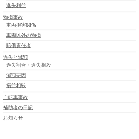
逸失利益
物損事故
車両損害関係
車両以外の物損
賠償責任者
過失と減額
過失割合・過失相殺
減額要因
損益相殺
自転車事故
補助者の日記
お知らせ