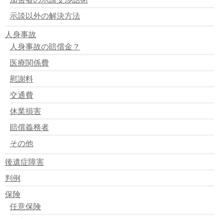
治癒とは？中止とは？ 治療期間の取扱い
賠償金が自賠責限度額を超えた場合は？
示談以外の解決方法
被害者が死亡してしまった場合には？自賠責の遺族慰謝
人身事故
料
自賠責保険の本請求の前にできる内払、仮渡金請求と
人身事故の賠償金？
は？
医療関係費
病院から自賠責保険では健康保険は使えないと言われま
した。
慰謝料
自賠責を請求するのは加害者？被害者？
死亡の場合の逸失利益の計算方法～自賠責保険
交通費
時間が経つと保険金が請求できない。自賠責の時効
休業損害
被害者が複数人。自賠責保険金はどうなる？
自賠責保険金が減額される時はどんなとき？
賠償義務者
加害車が2台以上複数あるときの自賠責保険
同乗者には自賠責はつかえないのか？
その他
運転者など自分の怪我に自賠責は使える？
自賠責保険とは？
後遺症障害
自賠責保険の適用要件
判例
自賠責で支払われる保険金は？
自賠責を請求する場合に必要な提出書類や請求の方法
保険
自賠責保険を使った解決までの流れ
任意保険