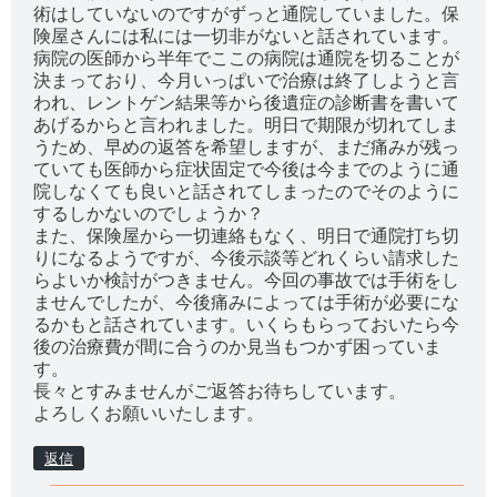
術はしていないのですがずっと通院していました。保
険屋さんには私には一切非がないと話されています。
病院の医師から半年でここの病院は通院を切ることが
決まっており、今月いっぱいで治療は終了しようと言
われ、レントゲン結果等から後遺症の診断書を書いて
あげるからと言われました。明日で期限が切れてしま
うため、早めの返答を希望しますが、まだ痛みが残っ
ていても医師から症状固定で今後は今までのように通
院しなくても良いと話されてしまったのでそのように
するしかないのでしょうか？
また、保険屋から一切連絡もなく、明日で通院打ち切
りになるようですが、今後示談等どれくらい請求した
らよいか検討がつきません。今回の事故では手術をし
ませんでしたが、今後痛みによっては手術が必要にな
るかもと話されています。いくらもらっておいたら今
後の治療費が間に合うのか見当もつかず困っていま
す。
長々とすみませんがご返答お待ちしています。
よろしくお願いいたします。
返信