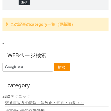
返信
この記事のcategory一覧（更新順）
自賠責の支払基準の増額改正２０２０年４月１日一覧
第三者の行為による傷病届と自賠責~被害者請求との競
-
合~
最後の手段、自賠責保険・共済紛争処理機構
ギプスの慰謝料
WEBページ検索
構内での交通事故に自賠法３条の適用はある？
「治癒見込み」のテクニック 治療期間の取扱い
加害者がわざと起こした（故意）交通事故の場合の自賠
責保険の支払は？
運行とは？ 運行中以外の事故にも自賠責保険の適用が
ある！
category
免責の３条件 被害者に自賠責が出ない！～加害者が無
責とされる場合～
戦略テクニック
異議申し立て～自賠責の査定に不満がある。
交通事故系の情報～法改正・罰則・新制度～
自賠責未加入の車と交通事故を起こしました。轢き逃げ
にあいました。 政府保障事業
加害者の示談交渉話術