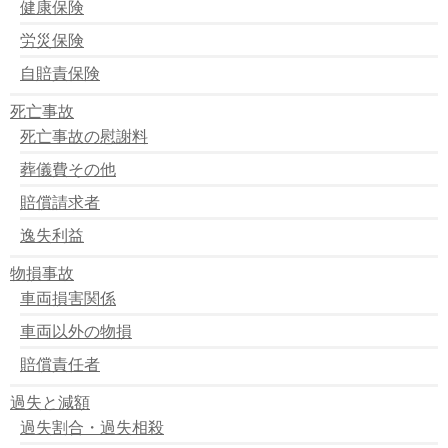
健康保険
労災保険
自賠責保険
死亡事故
死亡事故の慰謝料
葬儀費その他
賠償請求者
逸失利益
物損事故
車両損害関係
車両以外の物損
賠償責任者
過失と減額
過失割合・過失相殺