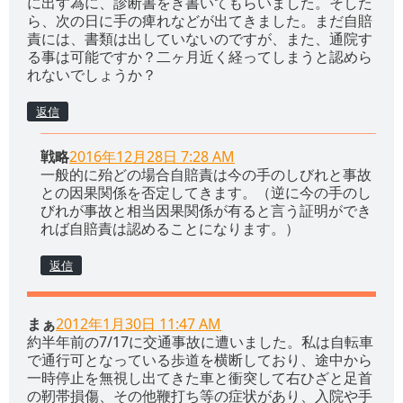
に出す為に、診断書をき書いてもらいました。そした
ら、次の日に手の痺れなどが出てきました。まだ自賠
責には、書類は出していないのですが、また、通院す
る事は可能ですか？二ヶ月近く経ってしまうと認めら
れないでしょうか？
返信
戦略
2016年12月28日 7:28 AM
一般的に殆どの場合自賠責は今の手のしびれと事故
との因果関係を否定してきます。（逆に今の手のし
びれが事故と相当因果関係が有ると言う証明ができ
れば自賠責は認めることになります。）
返信
まぁ
2012年1月30日 11:47 AM
約半年前の7/17に交通事故に遭いました。私は自転車
で通行可となっている歩道を横断しており、途中から
一時停止を無視し出てきた車と衝突して右ひざと足首
の靭帯損傷、その他鞭打ち等の症状があり、入院や手