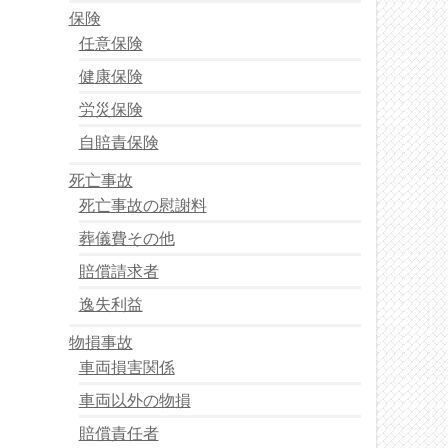
保険
任意保険
健康保険
労災保険
自賠責保険
死亡事故
死亡事故の慰謝料
葬儀費その他
賠償請求者
逸失利益
物損事故
車両損害関係
車両以外の物損
賠償責任者