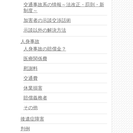
交通事故系の情報～法改正・罰則・新
制度～
加害者の示談交渉話術
示談以外の解決方法
人身事故
人身事故の賠償金？
医療関係費
慰謝料
交通費
休業損害
賠償義務者
その他
後遺症障害
判例