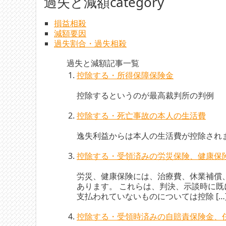
過失と減額category
損益相殺
減額要因
過失割合・過失相殺
過失と減額記事一覧
控除する・所得保障保険金
控除するというのが最高裁判所の判例
控除する・死亡事故の本人の生活費
逸失利益からは本人の生活費が控除され
控除する・受領済みの労災保険、健康保
労災、健康保険には、治療費、休業補償
あります。 これらは、判決、示談時に
支払われていないものについては控除 […
控除する・受領時済みの自賠責保険金、