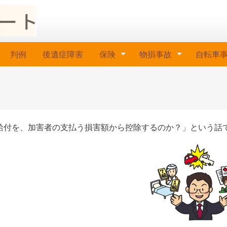
判例
後遺症障害
保険
物損事故
自転車
給付を、加害者の支払う損害額から控除するのか？」という話