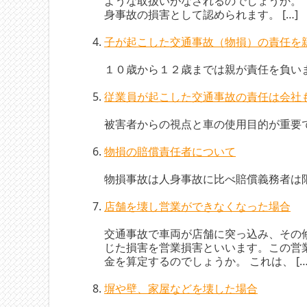
ような取扱いがなされるのでしょうか。
身事故の損害として認められます。 […]
子が起こした交通事故（物損）の責任を
１０歳から１２歳までは親が責任を負い
従業員が起こした交通事故の責任は会社
被害者からの視点と車の使用目的が重要
物損の賠償責任者について
物損事故は人身事故に比べ賠償義務者は
店舗を壊し営業ができなくなった場合
交通事故で車両が店舗に突っ込み、その
じた損害を営業損害といいます。この営
金を算定するのでしょうか。 これは、 […
塀や壁、家屋などを壊した場合