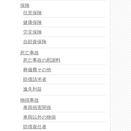
保険
任意保険
健康保険
労災保険
自賠責保険
死亡事故
死亡事故の慰謝料
葬儀費その他
賠償請求者
逸失利益
物損事故
車両損害関係
車両以外の物損
賠償責任者