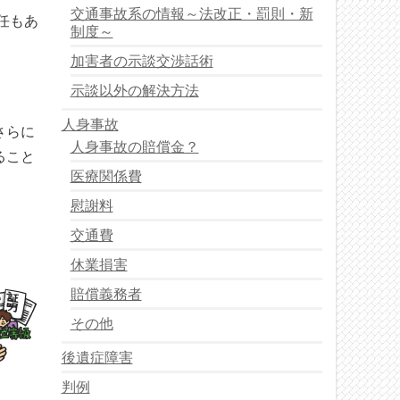
交通事故系の情報～法改正・罰則・新
任もあ
制度～
加害者の示談交渉話術
示談以外の解決方法
人身事故
さらに
人身事故の賠償金？
ること
医療関係費
慰謝料
交通費
休業損害
賠償義務者
その他
後遺症障害
判例