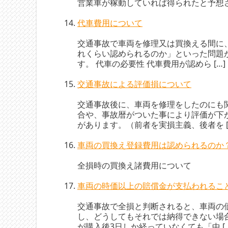
営業車が稼動していれば得られたと予想
代車費用について
交通事故で車両を修理又は買換える間に
れくらい認められるのか」といった問題
す。 代車の必要性 代車費用が認めら […]
交通事故による評価損について
交通事故後に、車両を修理をしたのにも
合や、事故暦がついた事により評価が下
があります。（前者を実損主義、後者を [
車両の買換え登録費用は認められるのか
全損時の買換え諸費用について
車両の時価以上の賠償金が支払われるこ
交通事故で全損と判断されると、車両の
し、どうしてもそれでは納得できない場
が購入後3日しか経っていなくても「中 […