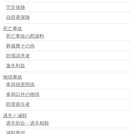
労災保険
自賠責保険
死亡事故
死亡事故の慰謝料
葬儀費その他
賠償請求者
逸失利益
物損事故
車両損害関係
車両以外の物損
賠償責任者
過失と減額
過失割合・過失相殺
減額要因