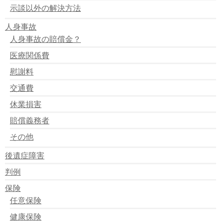
示談以外の解決方法
人身事故
人身事故の賠償金？
医療関係費
慰謝料
交通費
休業損害
賠償義務者
その他
後遺症障害
判例
保険
任意保険
健康保険