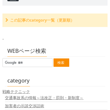
この記事のcategory一覧（更新順）
交通事故で破損した車両を新車にして欲しい。
交通事故損害に対する修理はしないけど、修理費はもら
-
えるか？
交通事故で積荷が損害を受けた場合は？
ローンなど所有権留保つきの車で交通事故を起こした場
WEBページ検索
合
独自の高価な装飾の修理代が損害と認められなかった例
休車損、営業損害について
代車費用について
交通事故による評価損について
車両の買換え登録費用は認められるのか？
category
車両の時価以上の賠償金が支払われることはあるのか？
車の全損の金額について
戦略テクニック
全塗装について
交通事故系の情報～法改正・罰則・新制度～
車両の修理代の算定基準は？
加害者の示談交渉話術