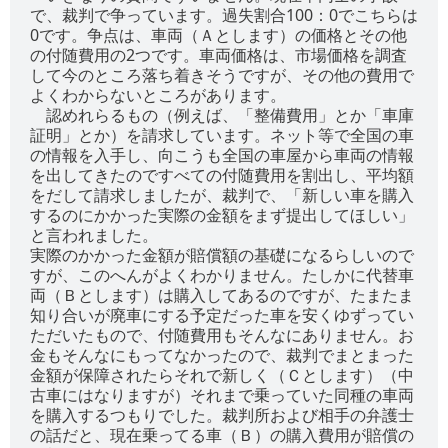
で、裁判で争っています。過失割合100：0でこちらは
0です。争点は、車両（Ａとします）の価格とその他
の付随費用の2つです。車両価格は、市場価格を調査
して今のところ落ち着きそうですが、その他の費用で
よくわからないところがあります。
認めれらるもの（例えば、「整備費用」とか「車庫
証明」とか）を請求しています。ネット等で全国の車
の情報を入手し、向こうも全国の車屋から車両の情報
を出してきたのですべての付随費用を割出し、平均額
をだして請求しましたが、裁判で、「新しい車を購入
するのにかかった実際の金額をまず提出してほしい」
と言われました。
実際のかかった金額が賠償額の基礎になるらしいので
すが、このへんがよくわかりません。たしかに代替車
両（Ｂとします）は購入してあるのですが、たまたま
知り合いが廃車にする予定だった車を安くゆずってい
ただいたもので、付随費用もそんなにありません。お
金もそんなにもってなかったので、裁判でまとまった
金額が保障されたらそれで新しく（Ｃとします）（中
古車にはなりますが）それまで乗っていた同種の車両
を購入するつもりでした。裁判所および相手の弁護士
の話だと、現在乗ってる車（Ｂ）の購入費用が賠償の