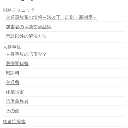
戦略テクニック
交通事故系の情報～法改正・罰則・新制度～
加害者の示談交渉話術
示談以外の解決方法
人身事故
人身事故の賠償金？
医療関係費
慰謝料
交通費
休業損害
賠償義務者
その他
後遺症障害