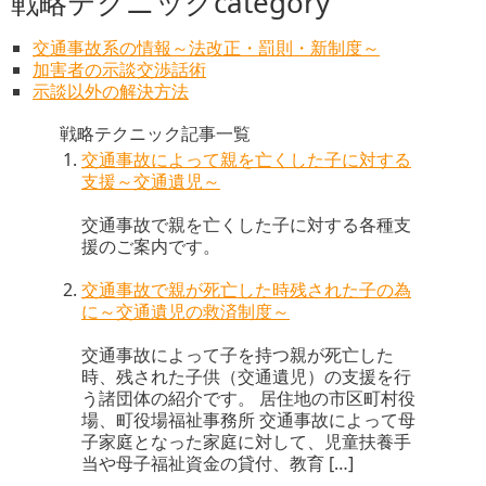
戦略テクニックcategory
交通事故系の情報～法改正・罰則・新制度～
加害者の示談交渉話術
示談以外の解決方法
戦略テクニック記事一覧
交通事故によって親を亡くした子に対する
支援～交通遺児～
交通事故で親を亡くした子に対する各種支
援のご案内です。
交通事故で親が死亡した時残された子の為
に～交通遺児の救済制度～
交通事故によって子を持つ親が死亡した
時、残された子供（交通遺児）の支援を行
う諸団体の紹介です。 居住地の市区町村役
場、町役場福祉事務所 交通事故によって母
子家庭となった家庭に対して、児童扶養手
当や母子福祉資金の貸付、教育 […]