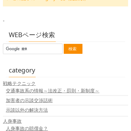
交通事故によって親を亡くした子に対する支援～交通遺
児～
-
交通事故で親が死亡した時残された子の為に～交通遺児
の救済制度～
交通事故紛争処理センターの利用について
WEBページ検索
その他の相談所
調停・訴訟
日弁連交通事故相談センター
交通事故紛争処理センター
はじめに～良い弁護士の見つけ方～
category
戦略テクニック
交通事故系の情報～法改正・罰則・新制度～
加害者の示談交渉話術
示談以外の解決方法
人身事故
人身事故の賠償金？