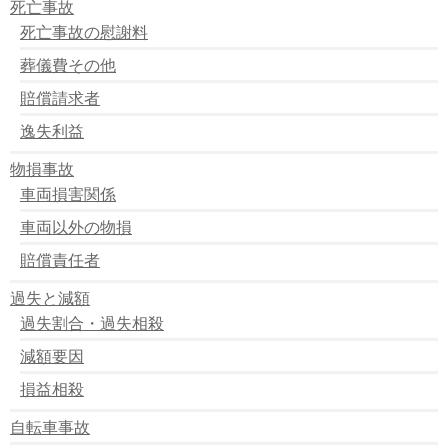
死亡事故
死亡事故の慰謝料
葬儀費その他
賠償請求者
逸失利益
物損事故
車両損害関係
車両以外の物損
賠償責任者
過失と減額
過失割合・過失相殺
減額要因
損益相殺
自転車事故