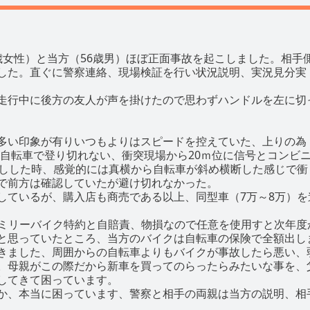
（14歳女性）と当方（56歳男）ほぼ正面事故を起こしました。相手
した。直ぐに警察連絡、現場検証を行い状況説明、実況見分実
走行中に後方の友人が声を掛けたので思わずハンドルを左に切
多い印象が有りいつもよりはスピードを控えていた、上りの為
私は自転車で登り切れない、衝突現場から20ｍ位に信号とコンビ
速しした時、感覚的には真横から自転車が斜め横断した感じで衝
で前方は確認していたが避け切れなかった。
しているが、購入店も商売である以上、同型車（7万～8万）を
ファミリーバイク特約と自賠責、物損なので任意を使用すと次年度
と思っていたところ、当方のバイクは自転車の保険で全額出し
きました、周囲からの自転車よりもバイクが事故したら悪い、
。母親がこの際だから新車を買ってのらったらみたいな事を、
してきて困っています。
か、本当に困っています、警察と相手の両親は当方の説明、相