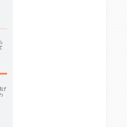
ち
て
揚げ
わ