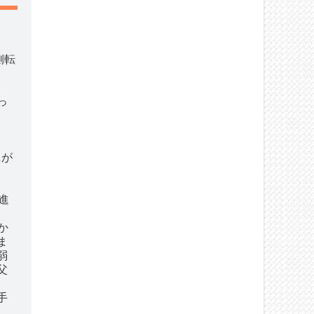
側転
っ
ニが
進
か
ま
弱
父
手