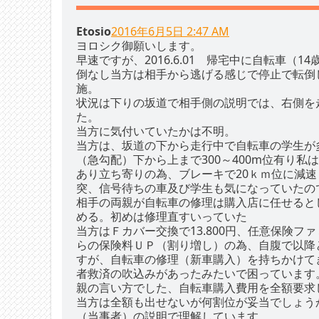
Etosio
2016年6月5日 2:47 AM
ヨロシク御願いします。
早速ですが、2016.6.01 帰宅中に自転車
倒なし当方は相手から逃げる感じで停止で転倒
施。
状況は下りの坂道で相手側の説明では、右側を
た。
当方に気付いていたかは不明。
当方は、坂道の下から走行中で自転車の学生が
（急勾配）下から上まで300～400m位有り
あり立ち寄りの為、ブレーキで20ｋｍ位に減
突、信号待ちの車及び学生も気になっていたの
相手の両親が自転車の修理は購入店に任せると
める。初めは修理直すいっていた
当方はＦカバー交換で13.800円、任意保険
らの保険料ＵＰ（割り増し）の為、自腹で以降
すが、自転車の修理（新車購入）を持ちかけて
者救済の吹込みがあったみたいで困っています
親の言い方でした、自転車購入費用を全額要求
当方は全額も出せないが何割位が妥当でしょう
（当事者）の説明で理解しています。