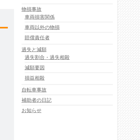
物損事故
車両損害関係
車両以外の物損
賠償責任者
過失と減額
過失割合・過失相殺
減額要因
損益相殺
自転車事故
補助者の日記
お知らせ