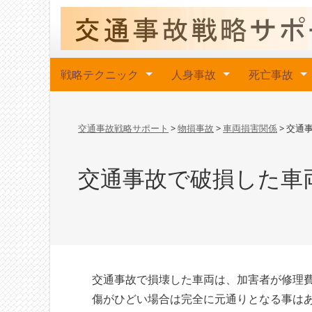
戦略テクニック
人身事故
死亡事故
交通事故戦略サポート
>
物損事故
>
車両損害関係
>
交通
交通事故で破損した車
交通事故で損壊した車両は、加害者が修理
傷がひどい場合は完全に元通りとなる事は