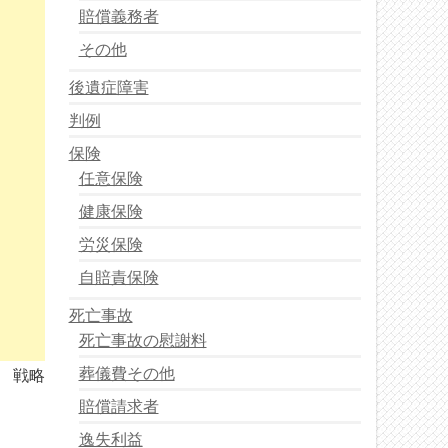
賠償義務者
その他
後遺症障害
判例
保険
任意保険
健康保険
労災保険
自賠責保険
死亡事故
死亡事故の慰謝料
葬儀費その他
戦略
賠償請求者
逸失利益