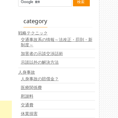
category
戦略テクニック
交通事故系の情報～法改正・罰則・新
制度～
加害者の示談交渉話術
示談以外の解決方法
人身事故
人身事故の賠償金？
医療関係費
慰謝料
交通費
休業損害