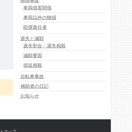
物損事故
車両損害関係
車両以外の物損
賠償責任者
過失と減額
過失割合・過失相殺
減額要因
損益相殺
自転車事故
補助者の日記
お知らせ
トマップ