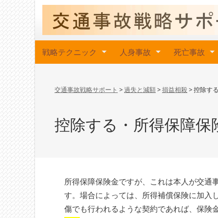
戦略テクニック
人身事故
死亡事故
交通事故戦略サポート
>
過失と減額
>
損益相殺
>
控除す
控除する・所得保障保
所得保障保険金ですが、これは本人が交通
す。場合によっては、所得補償保険に加入
傷でも行われるような契約であれば、保険