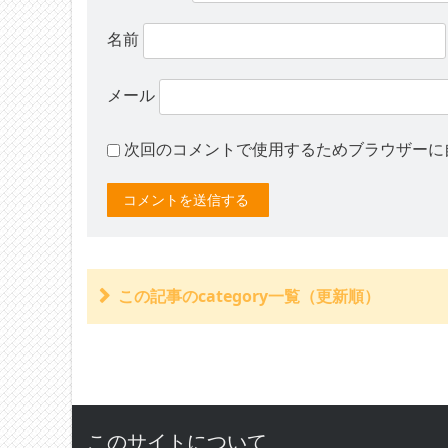
名前
メール
次回のコメントで使用するためブラウザーに
この記事のcategory一覧（更新順）
控除する・所得保障保険金
控除する・死亡事故の本人の生活費
控除する・受領済みの労災保険、健康保険
控除する・受領時済みの自賠責保険金、任意保
控除しない・未受給の労災保険金、厚生年金
控除しない・生活保護による給付、労災保険の
このサイトについて