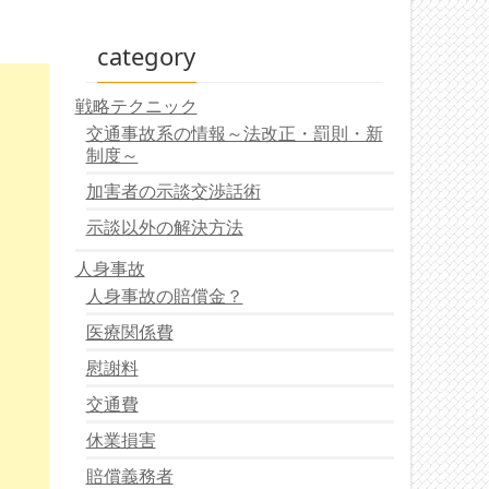
category
戦略テクニック
交通事故系の情報～法改正・罰則・新
制度～
加害者の示談交渉話術
示談以外の解決方法
人身事故
人身事故の賠償金？
医療関係費
慰謝料
交通費
休業損害
賠償義務者