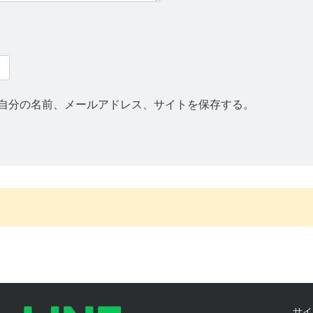
自分の名前、メールアドレス、サイトを保存する。
険金
特別支給金、雇用保険
サイ