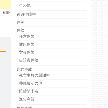
その他
戦略
後遺症障害
判例
保険
任意保険
健康保険
労災保険
自賠責保険
死亡事故
死亡事故の慰謝料
葬儀費その他
賠償請求者
逸失利益