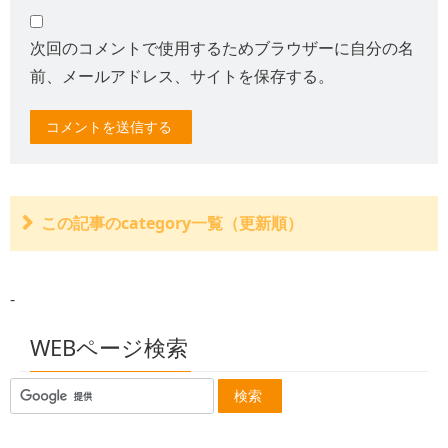
次回のコメントで使用するためブラウザーに自分の名
前、メールアドレス、サイトを保存する。
この記事のcategory一覧（更新順）
控除する・所得保障保険金
控除する・死亡事故の本人の生活費
-
控除する・受領済みの労災保険、健康保険
控除する・受領時済みの自賠責保険金、任意保険金
控除しない・未受給の労災保険金、厚生年金
WEBページ検索
控除しない・生活保護による給付、労災保険の特別支給
金、雇用保険
控除しない・税金 所得税
控除しない・香典、見舞金
控除しない・被害者がかけてあった生命保険金、搭乗者