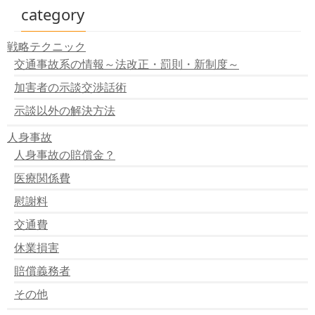
傷害保険
category
戦略テクニック
交通事故系の情報～法改正・罰則・新制度～
加害者の示談交渉話術
示談以外の解決方法
人身事故
人身事故の賠償金？
医療関係費
慰謝料
交通費
休業損害
賠償義務者
その他