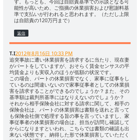
す。もっとも、今回は自賠責基準での示談となる可
能性が高いため、ご指摘の休業損害および慰謝料基
準で支払いが行われると思われます。（ただし上限
は自賠責の120万円まで）
返信
T.i
2012年8月16日 10:33 PM
追突事故に遭い休業損害を請求するに当たり、現在妻
がパートをしていますが、おそらく賃金センサスの平
均賃金よりも実収入のほうが低額の状況です。
この場合、パートの休業損害でなく、家事に従事をし
ているのは間違いないので家事従事者としての休業損
害を請求することができるのでしょうか？また、その
基準額は裁判所基準にはなりえないのでしょうか？
それから相手保険会社に対する請求に関して、相手の
保険会社は、パートの休業損害は書類を送れと言って
も保険会社側で処理する旨の事を言っていますし、家
事従事者の休業損害の場合は、担当が訪問し確認して
からになりますといわれ、こちらでは書類の確認も出
来ない状態です。納得した形で休業損害していただく