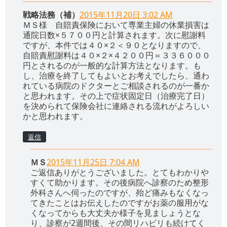
戦略法務（補）
2015年11月20日 3:02 AM
ＭＳ様 自賠責保険において専業主婦の休業損害は
通院日数×５７００円と計算されます。次に慰謝料
ですが、本件では４０×２＜９０となりますので、
自賠責慰謝料は４０×２×４２００円＝３３６０００
円とされるのが一般的な計算方法となります。も
し、治療を終了してもよいとお考えでしたら、通わ
れている病院のドクターとご相談されるのが一番か
と思われます。その上で症状固定日（治療完了日）
を決められて保険会社に連絡される流れがよろしい
かと思われます。
返信
ＭＳ
2015年11月25日 7:04 AM
ご返信ありがとうございました。とてもわかりや
すくて助かります。その後病院へ診察のため整形
外科さんへ伺ったのですが、殆ど痛みもなくなっ
てきたことはお伝えしたのですがお薬の服用がな
くなってからも大丈夫か様子を見ましょうとな
り、診察が2週間後、その間リハビリも続けてく