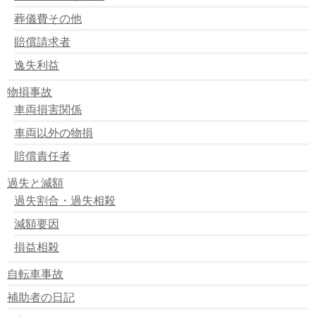
葬儀費その他
賠償請求者
逸失利益
物損事故
車両損害関係
車両以外の物損
賠償責任者
過失と減額
過失割合・過失相殺
減額要因
損益相殺
自転車事故
補助者の日記