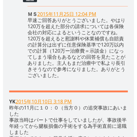
ＭＳ
2015年11月25日 12:04 PM
早速ご回答ありがとうございました。やはり
120万を超えた部分の請求については各保険
会社の対応によるということなのですね。
120万を超えると慰謝料や休業補償も自賠責
の計算分は出ずに任意保険基準で120万以内
での計算（120万ー治療費＝示談金）になっ
てしまう場合もあるなどの回答を見たことが
ありました。主人もまだ治療中で私より長引
きそうなので参考になりました。ありがとう
ございました。
YK
2015年10月10日 3:18 PM
昨年の11月に１０：０（当方０）の追突事故にあいま
した
事故当時はパートで仕事をしていましたが、事故後半
年経ってから腱板損傷の手術をする為手術直前に退職
しました