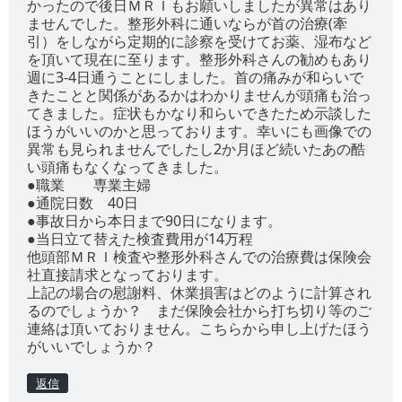
かったので後日ＭＲＩもお願いしましたが異常はあり
ませんでした。整形外科に通いならが首の治療(牽
引）をしながら定期的に診察を受けてお薬、湿布など
を頂いて現在に至ります。整形外科さんの勧めもあり
週に3-4日通うことにしました。首の痛みが和らいで
きたことと関係があるかはわかりませんが頭痛も治っ
てきました。症状もかなり和らいできたため示談した
ほうがいいのかと思っております。幸いにも画像での
異常も見られませんでしたし2か月ほど続いたあの酷
い頭痛もなくなってきました。
●職業 専業主婦
●通院日数 40日
●事故日から本日まで90日になります。
●当日立て替えた検査費用が14万程
他頭部ＭＲＩ検査や整形外科さんでの治療費は保険会
社直接請求となっております。
上記の場合の慰謝料、休業損害はどのように計算され
るのでしょうか？ まだ保険会社から打ち切り等のご
連絡は頂いておりません。こちらから申し上げたほう
がいいでしょうか？
返信