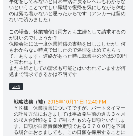
手術をしてみないと日常生活に戻るレベルもわからな
いということで忙しい職場で復帰を気にしながら休む
のは落ち着かないと思ったからです（アンカーは留め
ないで済みました）
この場合、休業補償は両方とも主婦として請求するの
が良いのでしょうか？
保険会社には一度休業補償の書類を出しましたが、何
もわからない時点で出したので処理を止めてもらっ
て、あります←連絡があった時に就業中の分は5700円
と言われました
また主婦としての請求も可能とはいわれていますが何
処まで請求できるかは不明です
返信
戦略法務（補）
2015年10月11日 12:40 PM
ＹＫ様 休業損害についてですが、パートタイマー
の計算方法におきましては事故発生前の過去３ヶ月
の収入合計額を９０で割ったものを日額といたしま
す。日額が自賠責保険定額である５７００円を下回
る場合におきましても、この日額を採用することに