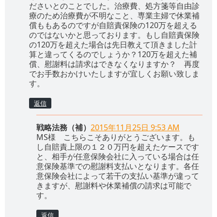
ださいとのことでした。治療費、処方箋等自由診
療のため治療費が不明なこと、専業主婦で休業補
償ももあるのですが自賠責保険の120万を超える
のではないかと思っております。もし自賠責保険
の120万を超えた場合は先日教えて頂きました計
算と違ってくるのでしょうか？120万を超えた補
償、慰謝料は請求はできなくなりますか？ 再度
でお手数おかけいたしますが宜しくお願い致しま
す。
返信
戦略法務（補）
2015年11月25日 9:53 AM
MS様 こちらこそありがとうございます。も
し自賠責上限の１２０万円を超えたケースです
と、相手が任意保険会社に入っている場合は任
意保険基準での慰謝料支払いとなります。各任
意保険会社によって若干の支払い基準が違って
きますが、慰謝料や休業補償の請求は可能で
す。
返信