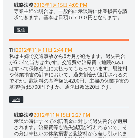
戦略法務
2013年1月15日 4:09 PM
専業主婦の場合は、一般的に示談時に休業損害を請
求できます。基本は日額５７００円となります。
返信
TH
2012年11月11日 2:44 PM
私は主婦で交通事故から6カ月が経ちます。過失割合
が6：4で当方は4です。交通費や治療費（通院のみ）
はすべて保険会社に支払ってもらっています。慰謝料
や休業損害の計算において、過失割合が適用されるの
ですか。慰謝料の基準額は4200円、主婦の休業損害の
基準額は5700円ですか。通院日数は20日です。
返信
戦略法務
2012年11月15日 2:27 PM
示談の時にすべての賠償金に対して過失割合が適用
されます。治療費等も過失減額が行われるので、そ
の分は未払いの休業損害と慰謝料から差し引かれま