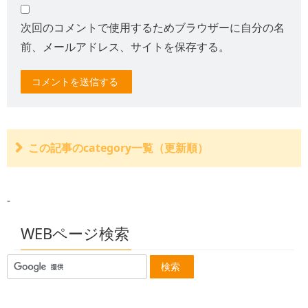
次回のコメントで使用するためブラウザーに自分の名
前、メールアドレス、サイトを保存する。
この記事のcategory一覧（更新順）
交通事故によって休業した従業員に支払った給料はどう
なるのか。
-
休業損害と休業補償の違いって？
有給休暇を使っても休業損害は請求できる。
外国人の休業損害は特別扱いなのか？
WEBページ検索
会社の中核をなす人間が負傷した。その間の企業損害に
ついて
年金暮らしだが休業損害は認められるか？
学生ですが休業損害は認められますか？
家賃収入で生活しているが休業損害はどうなるのか？