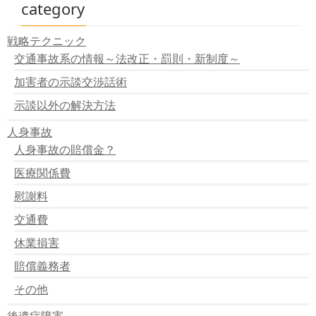
失業中で就職内定済みなのだが、休業損害はどうなるの
category
か？
家事従事者（主婦）は休業損害とは無縁なのか？
戦略テクニック
個人事業主（自営業）の休業損害の算定方法は？
交通事故系の情報～法改正・罰則・新制度～
会社役員の役員報酬に対して休業損害は認められるか？
給与所得者・会社員の休業損害の算定方法は？
加害者の示談交渉話術
会社員などの給与所得者の休業損害
示談以外の解決方法
人身事故
人身事故の賠償金？
医療関係費
慰謝料
交通費
休業損害
賠償義務者
その他
後遺症障害