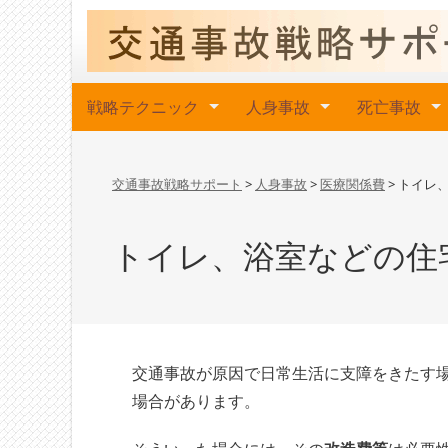
戦略テクニック
人身事故
死亡事故
交通事故戦略サポート
>
人身事故
>
医療関係費
>
トイレ
トイレ、浴室などの住
交通事故が原因で日常生活に支障をきたす
場合があります。