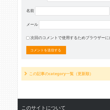
名前
メール
次回のコメントで使用するためブラウザーに
この記事のcategory一覧（更新順）
健康保険の自己負担分を損保会社から「直接払
事前認定とは？
医療照会とは？
保険会社が送ってくる病院への同意書
保険会社の治療費”直接払い”とは？一括対応の
このサイトについて
交通事故の全治期間とは？