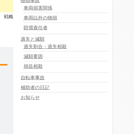
物損事故
車両損害関係
戦略
車両以外の物損
賠償責任者
過失と減額
過失割合・過失相殺
減額要因
損益相殺
自転車事故
補助者の日記
お知らせ