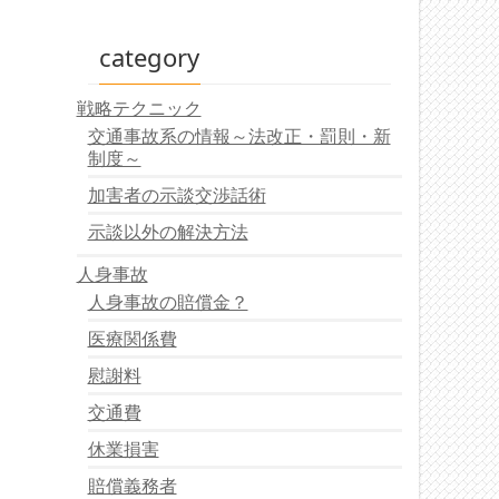
category
戦略テクニック
交通事故系の情報～法改正・罰則・新
制度～
加害者の示談交渉話術
示談以外の解決方法
人身事故
人身事故の賠償金？
医療関係費
慰謝料
交通費
休業損害
賠償義務者