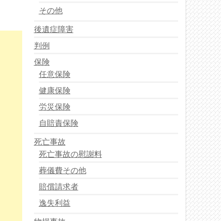
その他
後遺症障害
判例
保険
任意保険
健康保険
労災保険
自賠責保険
死亡事故
死亡事故の慰謝料
葬儀費その他
賠償請求者
逸失利益