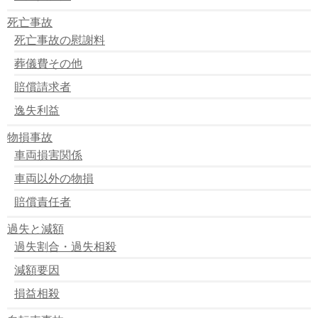
死亡事故
死亡事故の慰謝料
葬儀費その他
賠償請求者
逸失利益
物損事故
車両損害関係
車両以外の物損
賠償責任者
過失と減額
過失割合・過失相殺
減額要因
損益相殺