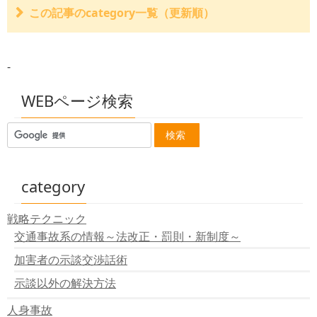
この記事のcategory一覧（更新順）
健康保険の自己負担分を損保会社から「直接払い」でき
るか？
-
事前認定とは？
医療照会とは？
保険会社が送ってくる病院への同意書
WEBページ検索
保険会社の治療費”直接払い”とは？一括対応の問題
交通事故の全治期間とは？
交通事故の治療期間は？～治療費支払いの打ち切り
入院雑費は定額以上もらえない？
治療費とは別に慰謝料はもらえるのか
示談金は一括の支払いと分割に支払い（定期金）どちら
category
がいいの？
後遺症の場合には介護費の取り扱いはどうなるの？
戦略テクニック
トイレ、浴室などの住宅改造費、車両改造費は？
交通事故系の情報～法改正・罰則・新制度～
看護、見舞いのための交通費は認められるのか？
過剰診療等に対してどこまで損害賠償金を認められる
加害者の示談交渉話術
か？
医師への謝礼金や見舞い客への快気祝は認められるの
示談以外の解決方法
か？
人身事故
義足やカツラなどの器具、装具代は請求できるのか？