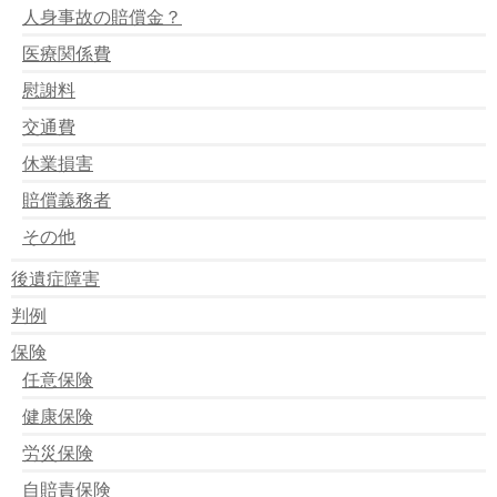
「付添看護費」としてプロまたは親族の費用を請求でき
人身事故の賠償金？
るか？
医療関係費
本人の通院交通費にバス、タクシー代などは認められる
か？
慰謝料
入院費はどこまで認められるか？
治療費は全額請求できるのか？
交通費
休業損害
賠償義務者
その他
後遺症障害
判例
保険
任意保険
健康保険
労災保険
自賠責保険