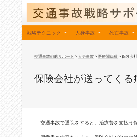
戦略テクニック
人身事故
死亡事故
交通事故戦略サポート
>
人身事故
>
医療関係費
>
保険会
保険会社が送ってくる
交通事故で通院をすると、治療費を支払う