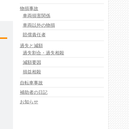
物損事故
車両損害関係
車両以外の物損
賠償責任者
過失と減額
過失割合・過失相殺
減額要因
損益相殺
自転車事故
補助者の日記
お知らせ