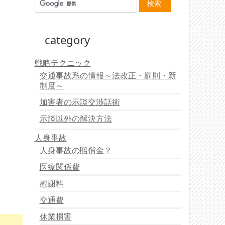
category
戦略テクニック
交通事故系の情報～法改正・罰則・新
制度～
加害者の示談交渉話術
示談以外の解決方法
人身事故
人身事故の賠償金？
医療関係費
慰謝料
交通費
休業損害