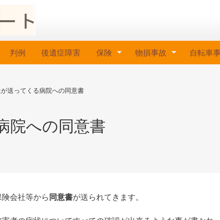
判例
後遺症障害
保険
物損事故
自転車
社が送ってくる病院への同意書
病院への同意書
保険会社等から
同意書
が送られてきます。