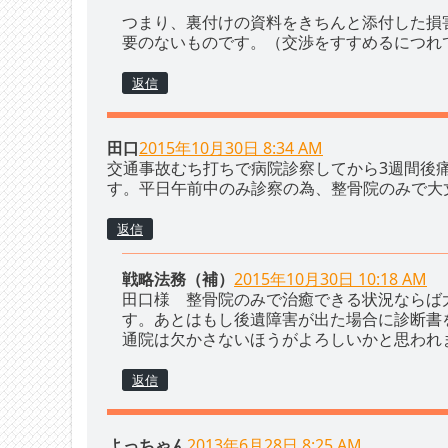
つまり、裏付けの資料をきちんと添付した損
要のないものです。（交渉をすすめるにつれ
返信
田口
2015年10月30日 8:34 AM
交通事故むち打ちで病院診察してから3週間後
す。平日午前中のみ診察の為、整骨院のみで大
返信
戦略法務（補）
2015年10月30日 10:18 AM
田口様 整骨院のみで治癒できる状況ならば
す。あとはもし後遺障害が出た場合に診断書
通院は欠かさないほうがよろしいかと思われ
返信
よっちゃん
2013年6月28日 8:25 AM