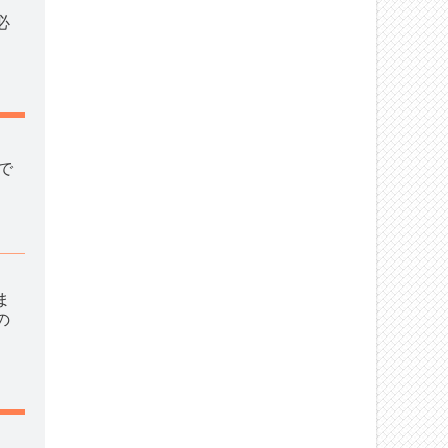
必
で
ま
の