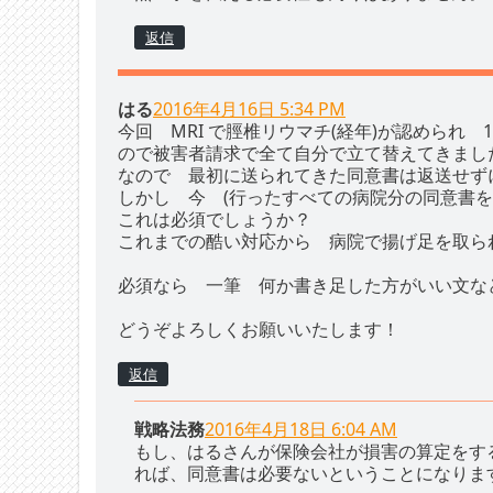
返信
はる
2016年4月16日 5:34 PM
今回 MRI で脛椎リウマチ(経年)が認められ
ので被害者請求で全て自分で立て替えてきま
なので 最初に送られてきた同意書は返送せず
しかし 今 (行ったすべての病院分の同意書を
これは必須でしょうか？
これまでの酷い対応から 病院で揚げ足を取ら
必須なら 一筆 何か書き足した方がいい文な
どうぞよろしくお願いいたします！
返信
戦略法務
2016年4月18日 6:04 AM
もし、はるさんが保険会社が損害の算定をす
れば、同意書は必要ないということになりま