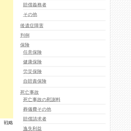
賠償義務者
その他
後遺症障害
判例
保険
任意保険
健康保険
労災保険
自賠責保険
死亡事故
死亡事故の慰謝料
葬儀費その他
賠償請求者
戦略
逸失利益