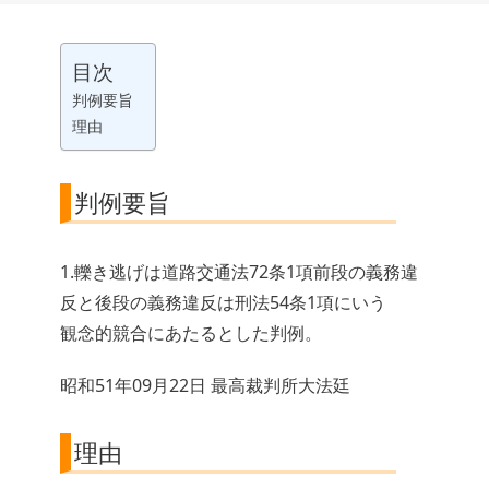
目次
判例要旨
理由
判例要旨
1.轢き逃げは道路交通法72条1項前段の義務違
反と後段の義務違反は刑法54条1項にいう
観念的競合にあたるとした判例。
昭和51年09月22日 最高裁判所大法廷
理由