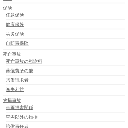
判例：ひき逃げに気づかなかった場合は？ ～救護、報
保険
告義務違反の要件～
任意保険
判例：死亡した幼児の養育費は？ ～養育費は控除しな
い～
健康保険
判例：交通事故の量刑が重過ぎる！ ～刑が猶予された
労災保険
判例～
判例：交通事故の報告に黙秘権は行使できない ～交通
自賠責保険
事故は絶対報告～
判例：逸失利益の中間利息はなぜ年率５％なのか？～ラ
死亡事故
イプニッツ係数の根拠判例
死亡事故の慰謝料
葬儀費その他
賠償請求者
逸失利益
物損事故
車両損害関係
車両以外の物損
賠償責任者