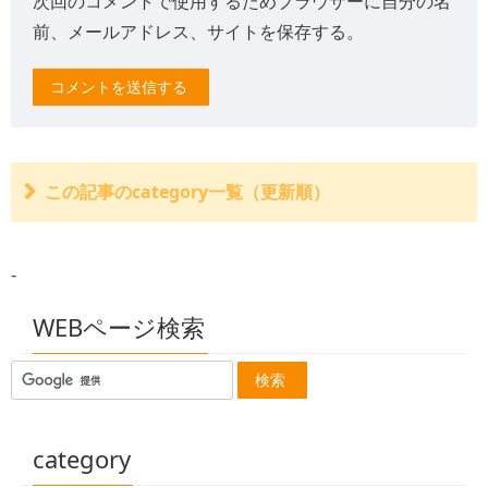
次回のコメントで使用するためブラウザーに自分の名
前、メールアドレス、サイトを保存する。
この記事のcategory一覧（更新順）
判例：外傷性頸部症候群（むちうち）での入院の必要性
判例：後遺障害が認められたとしても逸失利益が否定さ
-
れる時もある
判例：自動車検問は任意であり車の利用の制約しなけれ
ば適法
WEBページ検索
判例：共同不法行為時には政府の補償事業は請求できな
い？
判例：交通事故債務には商法23条の名義貸与人責任の適
用は無い
判例：道交法72条1項の前段と後段は観念的競合に当る
判例：運転者の夫の過失が同乗の妻にも適用される
category
判例 :自動車損害責任保険への債権者代位権の行使につい