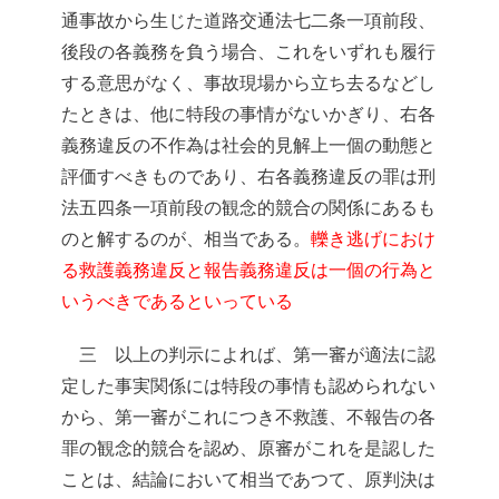
通事故から生じた道路交通法七二条一項前段、
後段の各義務を負う場合、これをいずれも履行
する意思がなく、事故現場から立ち去るなどし
たときは、他に特段の事情がないかぎり、右各
義務違反の不作為は社会的見解上一個の動態と
評価すべきものであり、右各義務違反の罪は刑
法五四条一項前段の観念的競合の関係にあるも
のと解するのが、相当である。
轢き逃げにおけ
る救護義務違反と報告義務違反は一個の行為と
いうべきであるといっている
三 以上の判示によれば、第一審が適法に認
定した事実関係には特段の事情も認められない
から、第一審がこれにつき不救護、不報告の各
罪の観念的競合を認め、原審がこれを是認した
ことは、結論において相当であつて、原判決は