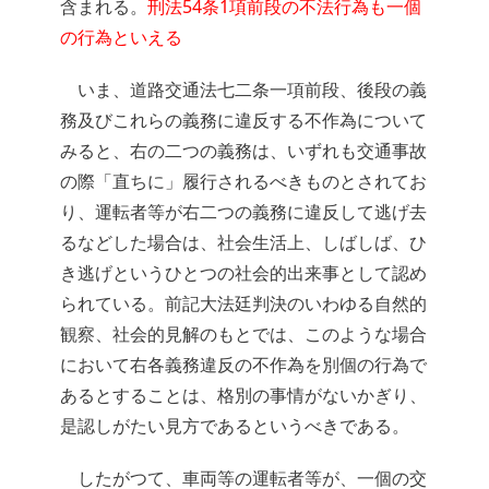
含まれる。
刑法54条1項前段の不法行為も一個
の行為といえる
いま、道路交通法七二条一項前段、後段の義
務及びこれらの義務に違反する不作為について
みると、右の二つの義務は、いずれも交通事故
の際「直ちに」履行されるべきものとされてお
り、運転者等が右二つの義務に違反して逃げ去
るなどした場合は、社会生活上、しばしば、ひ
き逃げというひとつの社会的出来事として認め
られている。前記大法廷判決のいわゆる自然的
観察、社会的見解のもとでは、このような場合
において右各義務違反の不作為を別個の行為で
あるとすることは、格別の事情がないかぎり、
是認しがたい見方であるというべきである。
したがつて、車両等の運転者等が、一個の交