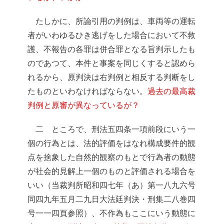
たしかに、所論引用の判例は、車両等の運転
者がいわゆるひき逃げをした場合において不救
護、不報告の各罪は併合罪となる旨判示したも
のであつて、本件と事案を同じくすると認めら
れるから、原判決は右判例と相反する判断をし
たものといわなければならない。
過去の最高裁
判例と原審が異なっているが？
二 ところで、刑法五四条一項前段にいう一
個の行為とは、法的評価をはなれ構成要件的観
点を捨象した自然的観察のもとで行為者の動態
が社会的見解上一個のものと評価される場合を
いい（当裁判所昭和四七年（あ）第一八九六号
同四九年五月二九日大法廷判決・刑集二八巻四
号一一四頁参照）、不作為もここにいう動態に