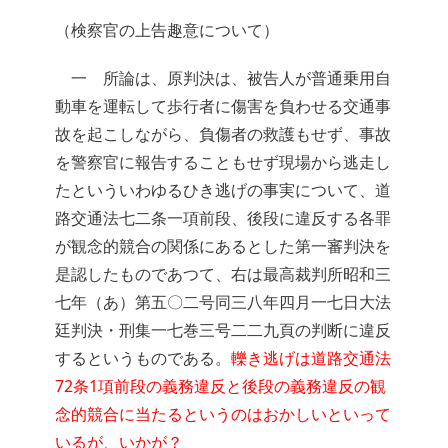
（検察官の上告趣意について）
一 所論は、原判決は、被告人が普通乗用自
動車を運転して歩行者に傷害を負わせる交通事
故を起こしながら、負傷者の救護もせず、事故
を警察官に報告することもせず現場から逃走し
たといういわゆるひき逃げの事実について、道
路交通法七二条一項前段、後段に違反する各罪
が観念的競合の関係にあるとした第一審判決を
是認したものであつて、右は最高裁判所昭和三
七年（あ）第五〇二号同三八年四月一七日大法
廷判決・刑集一七巻三号二二九頁の判断に違反
するというものである。
轢き逃げは道路交通法
72条1項前段の義務違反と後段の義務違反の観
念的競合に当たるというのはおかしいといって
いるが、いかが？