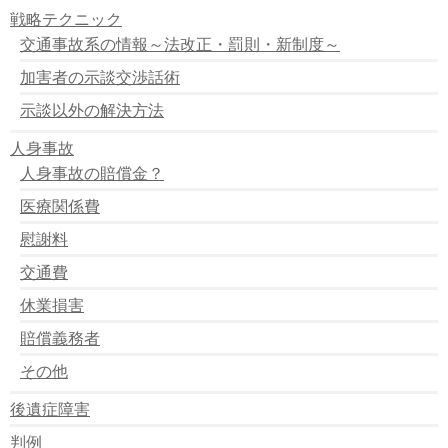
て
戦略テクニック
判例：同一交通事故での物損の損害賠償金相互間の過失
交通事故系の情報～法改正・罰則・新制度～
相殺について
判例：修理不能以外でも時価差額の請求が出来るとした
加害者の示談交渉話術
もの
判例：信号機の設置に瑕疵があったとされたもの
示談以外の解決方法
判例：逸失利益の中間利息控除はホフマン係数でも良い
人身事故
判例：自動車検問は任意であり車の利用の制約しなけれ
ば適法
人身事故の賠償金？
判例：ひき逃げは罪が重い！ ～報告義務違反と救護義
医療関係費
務違反～
判例：近親者の付添看護費 ～無償の看護は損害になる
慰謝料
か？～
判例：交通事故の報告はすぐに行う ～14キロ離れてか
交通費
らの交通事故報告～
休業損害
判例：免責を受ける運転供用者 ～自賠法３条但し書き
の立証～
賠償義務者
判例：交通事故発生時の負傷者とは？ ～死亡が明白な
とき～
その他
判例：傷害と労働と収入減 ～損害は収入減がなければ
認められない～
後遺症障害
判例：労災と加害者の支払った慰謝料の関係 ～労災の
判例
慰謝料の控除～