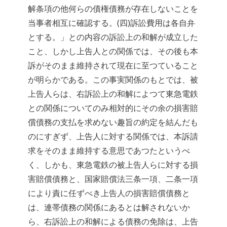
解条項の他何らの債権債務が存在しないことを
当事者相互に確認する。(四)訴訟費用は各自弁
とする。」との内容の訴訟上の和解が成立した
こと、しかし上告人との関係では、その後も本
訴がそのまま維持されて現在に至つていること
が明らかである。この事実関係のもとでは、被
上告人らは、右訴訟上の和解によつて東急電鉄
との関係についてのみ相対的にその余の損害賠
償債務の支払を求めない趣旨の約定を結んだも
のにすぎず、上告人に対する関係では、本訴請
求をそのまま維持する意思であつたというべ
く、しかも、東急電鉄の被上告人らに対する損
害賠償債務と、国家賠償法三条一項、二条一項
により責に任ずべき上告人の損害賠償債務と
は、連帯債務の関係にあるとは解されないか
ら、右訴訟上の和解による債務の免除は、上告