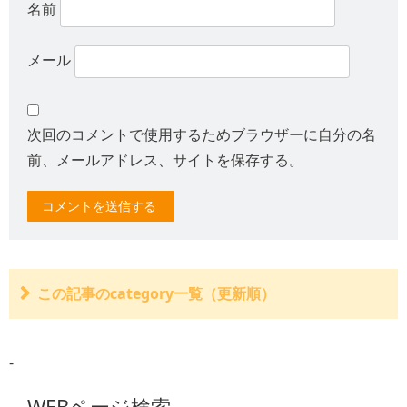
名前
メール
次回のコメントで使用するためブラウザーに自分の名
前、メールアドレス、サイトを保存する。
この記事のcategory一覧（更新順）
判例：外傷性頸部症候群（むちうち）での入院の必要性
判例：後遺障害が認められたとしても逸失利益が否定さ
-
れる時もある
判例：自動車検問は任意であり車の利用の制約しなけれ
ば適法
WEBページ検索