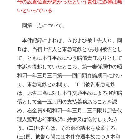
号の設置位置が悪かったという責任に影響は無
いといっている
同第二点について。
本件記録によれば、Ａおよび被上告人Ｃ、同
Ｄは、当初上告人と東急電鉄とを共同被告とし
て、ともに本件事故につき賠償責任ありとして
本訴を提起していたところ、第一審係属中の昭
和四一年三月三日第一一回口頭弁論期日におい
て、東急電鉄との間で、「(一)被告東急電鉄
は、原告三名に対し本件交通事故による損害賠
償として金一五万円の支払義務あることを認
め、右金員を昭和四一年三月二三日限り原告代
理人鷲野忠雄事務所に持参又は送付して支払
う。(二)原告らは、その余の請求を放棄する。
(三)原、被告ら間には本件交通事故につき本和