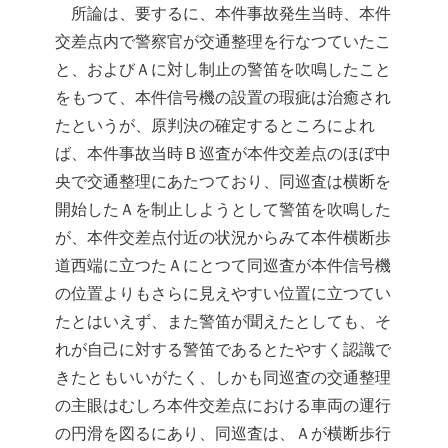
所論は、要するに、本件事故発生当時、本件
交差点内で警察官が交通整理を行なつていたこ
と、およびＡに対し制止の警笛を吹鳴したこと
をもつて、本件信号機の設置の瑕疵は治癒され
たというが、原判決の確定するところによれ
ば、本件事故当時Ｂ巡査が本件交差点のほぼ中
央で交通整理にあたつており、同巡査は横断を
開始したＡを制止しようとして警笛を吹鳴した
が、本件交差点付近の状況からみて本件横断歩
道西端に立つたＡにとつて同巡査が本件信号機
の位置よりもさらに見えやすい位置に立つてい
たとはいえず、また警笛が聞えたとしても、そ
れが自己に対する警笛であるとたやすく認識で
きたともいいがたく、しかも同巡査の交通整理
の主眼はむしろ本件交差点における車両の運行
の円滑を図るにあり、同巡査は、Ａが横断歩行