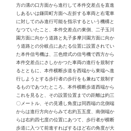
方の溝の口方面から進行して本件交差点を直進
しあるいは鎌田町方面へ左折する車両と右電車
に対してのみ進行可能を指示するという機構と
なつていたこと、本件交差点の東側、二子玉川
園方面に向かう道路と丸子多摩川園方面に向か
う道路との分岐点にあたる位置に設置されてい
た本件信号機は、三色燈式の信号機で西方から
本件交差点にさしかかつた車両の進行を規制す
るとともに、本件横断歩道を西端から東端へ進
行しようとする歩行者の歩行をも兼ねて規制す
るものであつたところ、本件横断歩道西端から
これを見ると、その設置位置までの距離は約三
〇メートル、その見通し角度は同西端の北側端
からは進行方向からみて右約五五度、南側端か
らは右約四七度の位置にあつて、歩行者が横断
歩道に入つて前進すればするほど右の角度が大