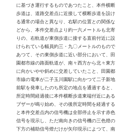
に基づき運行するものであつたこと、本件横断
歩道は、道路交差点に近接して横断歩道を設け
る通常の場合と異なり、右駅の位置との関係な
どから、本件交差点より約一六メートルも北寄
りの、右軌道が東側歩道に接する直前付近に設
けられている幅員約三・九〇メートルのもので
あつて、その東側歩道に近い部分において、田
園都市線の路面軌道が、南々西方から北々東方
に向かいやや斜めに交差していたこと、田園都
市線の電車が二子玉川園駅に向かつて二子新地
前駅を発車したのち所定の地点を通過すると、
所定時間経過後に本件横断歩道東端付近にある
ブザーが鳴り始め、その後所定時間を経過する
と本件交差点内の信号機は全部停止を示す赤色
信号を現示し、ただ南向きの信号機の三色燈の
下方の補助信号燈だけが矢印現示によつて、南