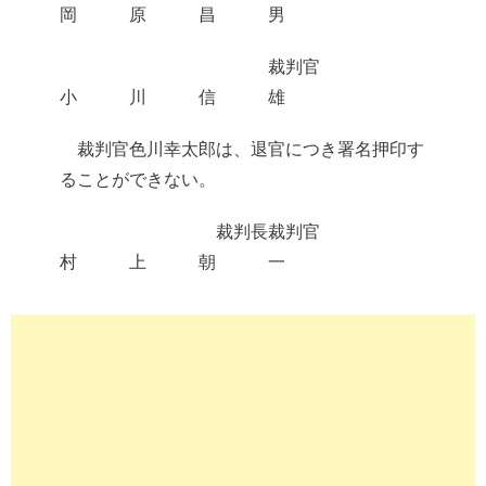
岡 原 昌 男
裁判官
小 川 信 雄
裁判官色川幸太郎は、退官につき署名押印す
ることができない。
裁判長裁判官
村 上 朝 一