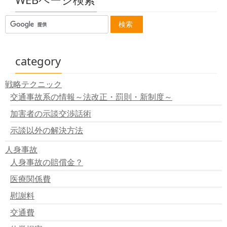
判例：共同不法行為時には政府の補償事業は請求できな
い？
判例：交通事故債務には商法23条の名義貸与人責任の適
用は無い
判例：道交法72条1項の前段と後段は観念的競合に当る
判例：運転者の夫の過失が同乗の妻にも適用される
category
判例 :自動車損害責任保険への債権者代位権の行使につい
て
戦略テクニック
判例：同一交通事故での物損の損害賠償金相互間の過失
交通事故系の情報～法改正・罰則・新制度～
相殺について
判例：修理不能以外でも時価差額の請求が出来るとした
加害者の示談交渉話術
もの
判例：信号機の設置に瑕疵があったとされたもの
示談以外の解決方法
判例：逸失利益の中間利息控除はホフマン係数でも良い
人身事故
判例：自動車検問は任意であり車の利用の制約しなけれ
ば適法
人身事故の賠償金？
判例：ひき逃げは罪が重い！ ～報告義務違反と救護義
医療関係費
務違反～
判例：近親者の付添看護費 ～無償の看護は損害になる
慰謝料
か？～
判例：交通事故の報告はすぐに行う ～14キロ離れてか
交通費
らの交通事故報告～