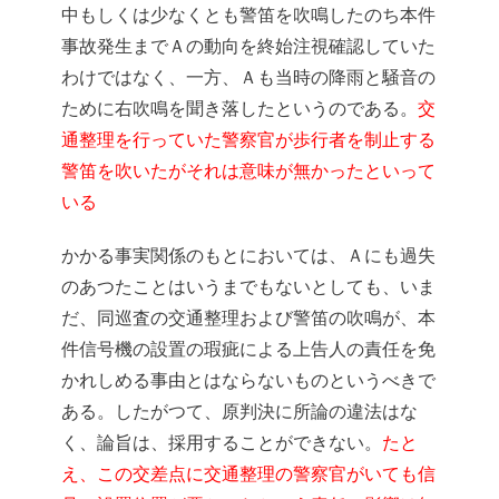
中もしくは少なくとも警笛を吹鳴したのち本件
事故発生までＡの動向を終始注視確認していた
わけではなく、一方、Ａも当時の降雨と騒音の
ために右吹鳴を聞き落したというのである。
交
通整理を行っていた警察官が歩行者を制止する
警笛を吹いたがそれは意味が無かったといって
いる
かかる事実関係のもとにおいては、Ａにも過失
のあつたことはいうまでもないとしても、いま
だ、同巡査の交通整理および警笛の吹鳴が、本
件信号機の設置の瑕疵による上告人の責任を免
かれしめる事由とはならないものというべきで
ある。したがつて、原判決に所論の違法はな
く、論旨は、採用することができない。
たと
え、この交差点に交通整理の警察官がいても信