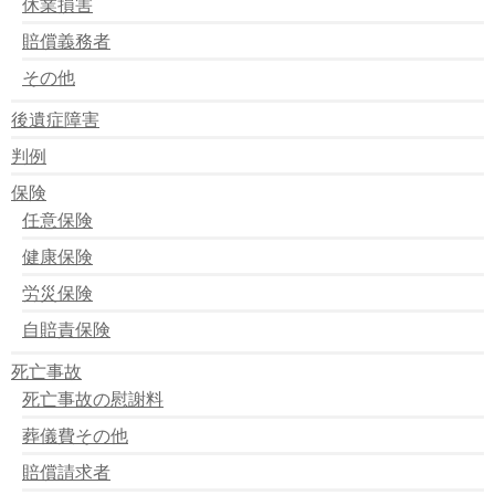
休業損害
判例：免責を受ける運転供用者 ～自賠法３条但し書き
の立証～
賠償義務者
判例：交通事故発生時の負傷者とは？ ～死亡が明白な
とき～
その他
判例：傷害と労働と収入減 ～損害は収入減がなければ
認められない～
後遺症障害
判例：労災と加害者の支払った慰謝料の関係 ～労災の
判例
慰謝料の控除～
判例：ひき逃げに気づかなかった場合は？ ～救護、報
保険
告義務違反の要件～
任意保険
判例：死亡した幼児の養育費は？ ～養育費は控除しな
い～
健康保険
判例：交通事故の量刑が重過ぎる！ ～刑が猶予された
労災保険
判例～
判例：交通事故の報告に黙秘権は行使できない ～交通
自賠責保険
事故は絶対報告～
判例：逸失利益の中間利息はなぜ年率５％なのか？～ラ
死亡事故
イプニッツ係数の根拠判例
死亡事故の慰謝料
葬儀費その他
賠償請求者