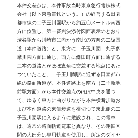
本件交差点は、本件事故当時東京急行電鉄株式
会社（以下東急電鉄という。）の経営する田園
都市線の二子玉川園駅から約五〇メートル南西
方に位置し、第一審判決添付図面表示のとおり
渋谷駅から川崎市に向かう南北の方向の二級国
道（本件道路）と、東方に二子玉川園、丸子多
摩川園方面に通じ、西方に鎌田町方面に通ずる
二本の道路とがほぼ直角に交差する地点にあた
つていたこと、二子玉川園駅に通ずる田園都市
線の路面軌道が、本件道路上を南方（二子新地
前駅方面）から本件交差点のほぼ中央を通つ
て、ゆるく東方に曲がりながら本件横断歩道お
よび本件道路の東側歩道を横切つて東北側の二
子玉川園駅に入るように敷設され、この電車
は、通常の路面軌道電車と異なり、その運転区
間の大部分は専用軌道を使用し、所定のダイヤ