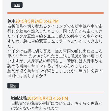
返信
鈴木
2015年5月24日 9:42 PM
右折信号へ切り替わるタイミングで右折車線を車で走
行し交差点へ進入したところ、同じ方向から走ってき
たバイクが直進車線を並走し前方の停車する車をかわ
すため、急に車線変更し左ミラーへぶつかってきまし
た。
バイクは右折に切り替え、当方車両の前に出たところ
車のミラーでぶつけられたと主張し意見が食い違って
いますが、人身事故の申請をし、警察には人身事故を
認める書面にサインするよう求められました。
意見が違う為サイン保留としましたが、当方に免責の
可能性はありますか？
返信
戦略法務
2015年6月4日 4:55 PM
自賠責での免責の判断については、おそらく免責と
はならないと考えられます。