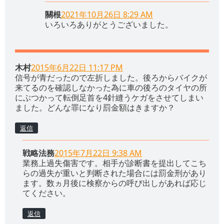
關根
2021年10月26日 8:29 AM
いろいろありがとうございました。
木村
2015年6月22日 11:17 PM
信号が青だったので左折しました。後ろからバイクが
来てるのを確認しなかった為に車の後ろのタイヤの所
にぶつかって転倒足首を4針縫うケガをさせてしまい
ました。どんな罪になり罰金額はきますか？
返信
戦略法務
2015年7月22日 9:38 AM
業務上過失傷害です。相手が診断書を提出してこち
らの過失が重いと判断された場合には罰金刑があり
ます。数ヵ月後に検察からの呼び出しがあれば応じ
てください。
返信