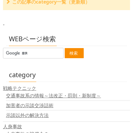
この記事のcategory一覧（更新順）
バス乗車中の交通事故
結局、交通事故を起こしても免責される条件は？
-
無人踏切での交通事故 管理者の責任
牽引中の自動車での交通事故
社員が休日に会社の車で交通事故を起こしたときの責任
WEBページ検索
組合員の交通事故と組合の責任
公務員の交通事故に対する国や地方公共団体の責任
従業員の人身事故に会社の代表取締役個人が責任を負う
ことはあるのか？
子が人身事故を起こした場合の親の責任は？
親が子に名義を貸した場合に責任の所在は？
category
修理業者が人身事故を起こした場合にはユーザーにも責
任はある？
戦略テクニック
元請業者は下請業者の人身事故の責任を負う？
交通事故系の情報～法改正・罰則・新制度～
車の名義人は、常に賠償責任を負うのか？
会社の車で交通事故が発生した場合には？
加害者の示談交渉話術
盗難車で交通事故が起きた場合に、その保有者・名義人
の責任は？
示談以外の解決方法
借用車で人身事故を起こしたときには貸主も責任負う？
人身事故
人身事故の賠償金の請求先と賠償範囲の一覧