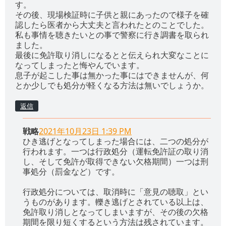
す。
その後、現場検証時に子供と親にあったので様子を確
認したら医者から大丈夫と言われたとのことでした。
私も事情を聴きたいとの事で警察に行き調書を取られ
ました。
最後に免許取り消しになるとと伝えられ大変なことに
なってしまったと悔やんでいます。
息子が起こした事は無かった事にはできませんが、何
とか少しでも処分が軽くなる方法は無いでしょうか。
返信
戦略
2021年10月23日 1:39 PM
ひき逃げとなってしまった場合には、二つの処分が
行われます。一つは行政処分（運転免許証の取り消
し、そして免許が取得できない欠格期間）一つは刑
事処分（罰金など）です。
行政処分については、取消時に「意見の聴取」とい
うものがあります。轢き逃げとされている以上は、
免許取り消しとなってしまいますが、その後の欠格
期間を限り短くするという方法は残されています。