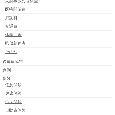
人身事故の賠償金？
医療関係費
慰謝料
交通費
休業損害
賠償義務者
その他
後遺症障害
判例
保険
任意保険
健康保険
労災保険
自賠責保険