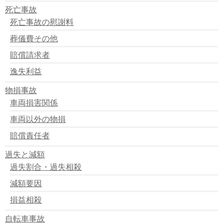
死亡事故
死亡事故の慰謝料
葬儀費その他
賠償請求者
逸失利益
物損事故
車両損害関係
車両以外の物損
賠償責任者
過失と減額
過失割合・過失相殺
減額要因
損益相殺
自転車事故