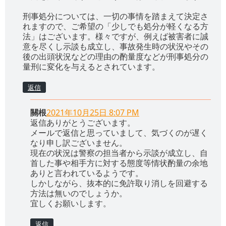
刑事処分については、一切の事情を踏まえて決定さ
れますので、ご希望の「少しでも処分が軽くなる方
法」はございます。様々ですが、例えば被害者に誠
意を尽くし示談も成立し、事故発生時の状況やその
後の出頭状況などの理由の酌量度などが刑事処分の
量刑に変化を与えるとされています。
返信
關根
2021年10月25日 8:07 PM
返信ありがとうございます。
メールで返信と思っていまして、気づくのが遅く
なり申し訳ございません。
現在の状況は警察の担当者から示談が成立し、自
首した事や相手方に対する態度等情状酌量の余地
ありと言われているようです。
しかしながら、抜本的に免許取り消しを回避する
方法は無いのでしょうか。
宜しくお願いします。
返信