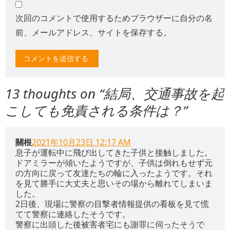
次回のコメントで使用するためブラウザーに自分の名
前、メールアドレス、サイトを保存する。
13 thoughts on “
結局、交通事故を起
こしても免責される条件は？
”
關根
2021年10月23日 12:17 AM
息子が運転中に飛び出してきた子供と接触しました。
ドアミラーが傾いたようですが、子供は倒れもせず元
の方向に戻って友達たちの輪に入ったようです。それ
を見て勝手に大丈夫と思いその場から離れてしまいま
した。
2日後、現場に警察の目撃者情報提供の看板を見て慌
てて警察に連絡したそうです。
警察に出頭した後被害者宅にも謝罪に伺ったそうで