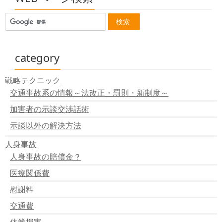
組合員の交通事故と組合の責任
公務員の交通事故に対する国や地方公共団体の責任
従業員の人身事故に会社の代表取締役個人が責任を負う
ことはあるのか？
子が人身事故を起こした場合の親の責任は？
親が子に名義を貸した場合に責任の所在は？
category
修理業者が人身事故を起こした場合にはユーザーにも責
任はある？
戦略テクニック
元請業者は下請業者の人身事故の責任を負う？
交通事故系の情報～法改正・罰則・新制度～
車の名義人は、常に賠償責任を負うのか？
会社の車で交通事故が発生した場合には？
加害者の示談交渉話術
盗難車で交通事故が起きた場合に、その保有者・名義人
の責任は？
示談以外の解決方法
借用車で人身事故を起こしたときには貸主も責任負う？
人身事故
人身事故の賠償金の請求先と賠償範囲の一覧
人身事故の賠償金？
医療関係費
慰謝料
交通費
休業損害