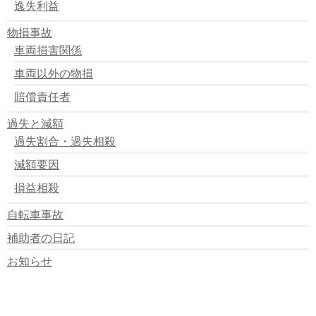
逸失利益
物損事故
車両損害関係
車両以外の物損
賠償責任者
過失と減額
過失割合・過失相殺
減額要因
損益相殺
自転車事故
補助者の日記
お知らせ