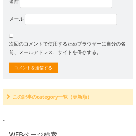
名前
メール
次回のコメントで使用するためブラウザーに自分の名
前、メールアドレス、サイトを保存する。
この記事のcategory一覧（更新順）
バス乗車中の交通事故
結局、交通事故を起こしても免責される条件は？
-
無人踏切での交通事故 管理者の責任
牽引中の自動車での交通事故
社員が休日に会社の車で交通事故を起こしたときの責任
WEBページ検索