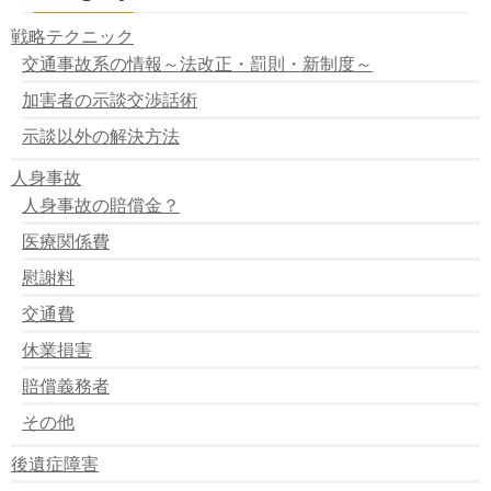
修理業者が人身事故を起こした場合にはユーザーにも責
任はある？
戦略テクニック
元請業者は下請業者の人身事故の責任を負う？
交通事故系の情報～法改正・罰則・新制度～
車の名義人は、常に賠償責任を負うのか？
会社の車で交通事故が発生した場合には？
加害者の示談交渉話術
盗難車で交通事故が起きた場合に、その保有者・名義人
の責任は？
示談以外の解決方法
借用車で人身事故を起こしたときには貸主も責任負う？
人身事故
人身事故の賠償金の請求先と賠償範囲の一覧
人身事故の賠償金？
医療関係費
慰謝料
交通費
休業損害
賠償義務者
その他
後遺症障害