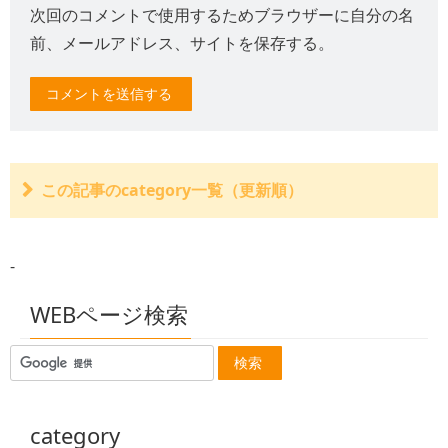
次回のコメントで使用するためブラウザーに自分の名
前、メールアドレス、サイトを保存する。
この記事のcategory一覧（更新順）
バス乗車中の交通事故
結局、交通事故を起こしても免責される条件は？
-
無人踏切での交通事故 管理者の責任
牽引中の自動車での交通事故
社員が休日に会社の車で交通事故を起こしたときの責任
WEBページ検索
組合員の交通事故と組合の責任
公務員の交通事故に対する国や地方公共団体の責任
従業員の人身事故に会社の代表取締役個人が責任を負う
ことはあるのか？
子が人身事故を起こした場合の親の責任は？
親が子に名義を貸した場合に責任の所在は？
category