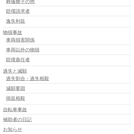
葬儀費その他
賠償請求者
逸失利益
物損事故
車両損害関係
車両以外の物損
賠償責任者
過失と減額
過失割合・過失相殺
減額要因
損益相殺
自転車事故
補助者の日記
お知らせ