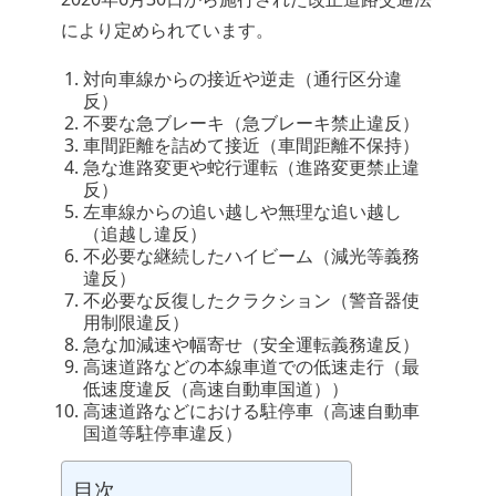
により定められています。
対向車線からの接近や逆走（通行区分違
反）
不要な急ブレーキ（急ブレーキ禁止違反）
車間距離を詰めて接近（車間距離不保持）
急な進路変更や蛇行運転（進路変更禁止違
反）
左車線からの追い越しや無理な追い越し
（追越し違反）
不必要な継続したハイビーム（減光等義務
違反）
不必要な反復したクラクション（警音器使
用制限違反）
急な加減速や幅寄せ（安全運転義務違反）
高速道路などの本線車道での低速走行（最
低速度違反（高速自動車国道））
高速道路などにおける駐停車（高速自動車
国道等駐停車違反）
目次