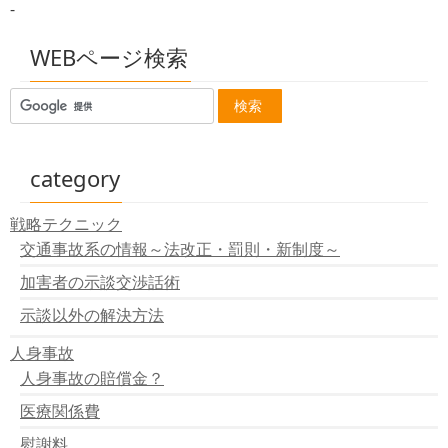
-
実は追い越し車線を走り続けると違反になる。
あおり運転について
スピード違反の罰金と点数
WEBページ検索
過去の保険金請求の情報を共有する保険金請求歴情報交
換制度
交通事故とは？
公務員の交通事故（人身事故）の処分について
改正道交法
当て逃げ（あて逃げ）～物損のみ～
category
人身事故の行政処分～違反点数は？～
「事故有等級」で保険料が増える～2013年から～
戦略テクニック
約款編：加害者の保険会社と示談交渉をしたくない！
交通事故系の情報～法改正・罰則・新制度～
ひき逃げの罰則
交通事故専門家というのは？
加害者の示談交渉話術
交通事故の示談は損保会社によって対応が違う？
交通事故で健康保険を使用する事に反対する医師会
示談以外の解決方法
人身事故
人身事故の賠償金？
医療関係費
慰謝料