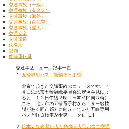
交通事故（一般）
交通事故（有名人）
交通事故（海外）
交通事故（自転車）
交通事故（重大）
交通安全
交通違反
法律系
裁判
飲酒運転系
交通事故ニュース記事一覧
五輪専用バス 貨物車と衝突
北京で起きた交通事故のニュースです。 １
４日の北京五輪組織委員会の定例会見によ
ると、１３日午後２時（日本時間同３時）
ごろ、北京市の五輪選手村からカヌー競技
場がある同市郊外に向かっていた五輪専用
バスと軽貨物車が衝突し、クロ […]
日本人観光客13人が負傷＝大型バスで交通