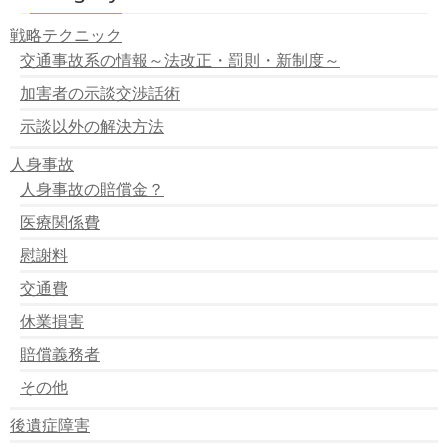
戦略テクニック
交通事故系の情報～法改正・罰則・新制度～
加害者の示談交渉話術
示談以外の解決方法
人身事故
人身事故の賠償金？
医療関係費
慰謝料
交通費
休業損害
賠償義務者
その他
後遺症障害