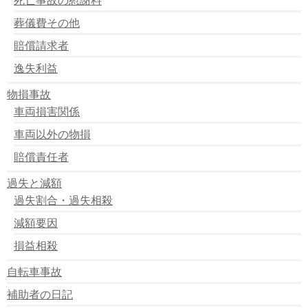
葬儀費その他
賠償請求者
逸失利益
物損事故
車両損害関係
車両以外の物損
賠償責任者
過失と減額
過失割合・過失相殺
減額要因
損益相殺
自転車事故
補助者の日記