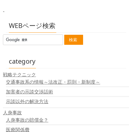
全国交通事故遺族の会、閉会へ
交通事故防止には気合いが必要
-
セント君も交通安全をＰＲ
小学生に交通安全
交通安全 神奈川
WEBページ検索
交通安全で苗４００本
春の交通安全
自転車の運転講座
交通安全講座 高齢者を対象に
春の交通安全運動が開始
ソウル 飲酒運転増加
category
東北地方 交通事故死亡者減少
自転車の運転免許を発行
戦略テクニック
浦和レッズが交通安全講習
交通事故系の情報～法改正・罰則・新制度～
桜に短冊ー春の交通安全
春の交通安全運動が6日からスタート
加害者の示談交渉話術
自転車交通事故防止活動の講習
自治体が高齢者対策に乗り出した結果、免許返上が１０
示談以外の解決方法
倍に
人身事故
自転車事故：急増 県警、４２カ所で一斉取り締まり
今年の死者、もう５人 ／香川
人身事故の賠償金？
交通死亡事故
医療関係費
赤色燈の効果で交通事故減少