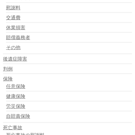
世界交通事故犠牲者の日として息子亡くした母ら、街頭
慰謝料
で啓発
交通事故など遺児に支援を・徳島で参加人数１４０人
交通費
交通死亡事故が減少
休業損害
チャイルドシートの未使用率過去最高
お年寄りに蛍光バンド
賠償義務者
＜スタッドレス＞死亡の４割が積雪ない時期の使用 道
警調べ
その他
自転車便、事故防止を 警視庁と１５社が連絡会議
「交通安全のリーダーに」
後遺症障害
の全国交通安全運動：期間中、事故は前年比１６減の２
判例
７１件 ／宮崎
今日からが春の交通算全運動
保険
任意保険
健康保険
労災保険
自賠責保険
死亡事故
死亡事故の慰謝料