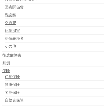
メールの処理遅延のお知らせ
医療関係費
メールサーバーのメンテナンスの終了のお知らせ
受任制限のお知らせ
慰謝料
無料面談、現在、午前中が空いてます！
ＨＰコンテンツに対する質問について
交通費
無料イベントが開催されます。
休業損害
ブログを変えたみたいです。
無料相談イベント
賠償義務者
サーバー移転による一時サービスのお知らせ
通常通り業務を行っています。
その他
品質保証における業務制限の知らせ。
ネットワーク障害による業務の遅れについて
後遺症障害
無料ＦＡＸ相談のおしらせ
判例
お問い合わせについて＜重要＞
11ヶ月ぶりに開催します。無料イベント
保険
任意保険
健康保険
労災保険
自賠責保険