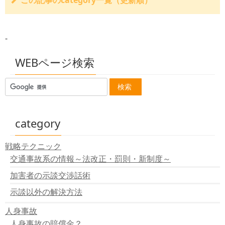
この記事のcategory一覧（更新順）
サイトのコメントに即時公開の機能を追加しました。
バイクのひったくりで負傷した場合は政府の保障事業に
-
申請可能！（慰謝料請求も）
無保険で交通事故を起こしてしまったとき
後遺障害裏戦略サポートのサイト緊急メンテナンス終了
WEBページ検索
【12/20.20時04分付】
後遺障害裏戦略サポートのサイト緊急メンテナンス状況
【12/20.14時40分付】
後遺障害裏戦略サポートのサイト緊急メンテナンス状況
【12/20.12時25分付】
後遺障害裏戦略サポートのサイト緊急メンテナンス
category
暗号化通信、常時SSL化によりサイトのアドレスが全て
HTTPSとなりました。
戦略テクニック
交通事故に関するすべての記事の見直しを行います。
交通事故系の情報～法改正・罰則・新制度～
常時SSL化に向けて ～https～
サイトメンテナンスに伴い過去1ヶ月分の更新データー
加害者の示談交渉話術
を削除しました。
順次サイトをＳＳＬ化します。
示談以外の解決方法
日本国外からのコメント受付を中止しています.
人身事故
品質保証の為の業務制限について
＜重要＞メール送信元の信憑性について
人身事故の賠償金？