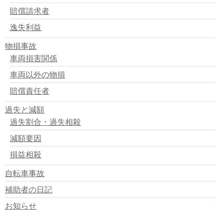
賠償請求者
逸失利益
物損事故
車両損害関係
車両以外の物損
賠償責任者
過失と減額
過失割合・過失相殺
減額要因
損益相殺
自転車事故
補助者の日記
お知らせ