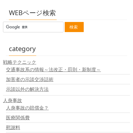
無保険で交通事故を起こしてしまったとき
後遺障害裏戦略サポートのサイト緊急メンテナンス終了
WEBページ検索
【12/20.20時04分付】
後遺障害裏戦略サポートのサイト緊急メンテナンス状況
【12/20.14時40分付】
後遺障害裏戦略サポートのサイト緊急メンテナンス状況
【12/20.12時25分付】
後遺障害裏戦略サポートのサイト緊急メンテナンス
category
暗号化通信、常時SSL化によりサイトのアドレスが全て
HTTPSとなりました。
戦略テクニック
交通事故に関するすべての記事の見直しを行います。
交通事故系の情報～法改正・罰則・新制度～
常時SSL化に向けて ～https～
サイトメンテナンスに伴い過去1ヶ月分の更新データー
加害者の示談交渉話術
を削除しました。
順次サイトをＳＳＬ化します。
示談以外の解決方法
日本国外からのコメント受付を中止しています.
人身事故
品質保証の為の業務制限について
＜重要＞メール送信元の信憑性について
人身事故の賠償金？
メールの処理遅延のお知らせ
医療関係費
メールサーバーのメンテナンスの終了のお知らせ
受任制限のお知らせ
慰謝料
無料面談、現在、午前中が空いてます！