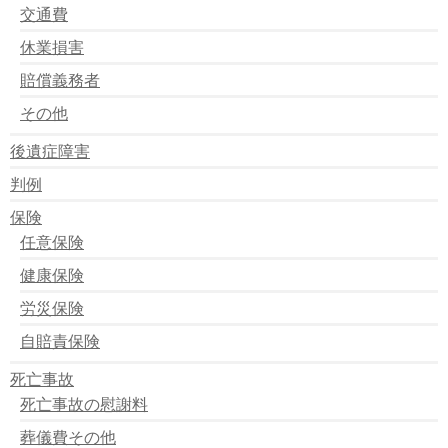
ＨＰコンテンツに対する質問について
交通費
無料イベントが開催されます。
休業損害
ブログを変えたみたいです。
無料相談イベント
賠償義務者
サーバー移転による一時サービスのお知らせ
通常通り業務を行っています。
その他
品質保証における業務制限の知らせ。
ネットワーク障害による業務の遅れについて
後遺症障害
無料ＦＡＸ相談のおしらせ
判例
お問い合わせについて＜重要＞
11ヶ月ぶりに開催します。無料イベント
保険
任意保険
健康保険
労災保険
自賠責保険
死亡事故
死亡事故の慰謝料
葬儀費その他