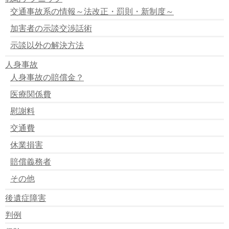
交通事故に関するすべての記事の見直しを行います。
交通事故系の情報～法改正・罰則・新制度～
常時SSL化に向けて ～https～
サイトメンテナンスに伴い過去1ヶ月分の更新データー
加害者の示談交渉話術
を削除しました。
順次サイトをＳＳＬ化します。
示談以外の解決方法
日本国外からのコメント受付を中止しています.
人身事故
品質保証の為の業務制限について
＜重要＞メール送信元の信憑性について
人身事故の賠償金？
メールの処理遅延のお知らせ
医療関係費
メールサーバーのメンテナンスの終了のお知らせ
受任制限のお知らせ
慰謝料
無料面談、現在、午前中が空いてます！
ＨＰコンテンツに対する質問について
交通費
無料イベントが開催されます。
休業損害
ブログを変えたみたいです。
無料相談イベント
賠償義務者
サーバー移転による一時サービスのお知らせ
通常通り業務を行っています。
その他
品質保証における業務制限の知らせ。
ネットワーク障害による業務の遅れについて
後遺症障害
無料ＦＡＸ相談のおしらせ
判例
お問い合わせについて＜重要＞
11ヶ月ぶりに開催します。無料イベント