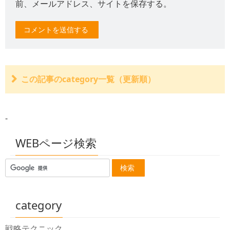
前、メールアドレス、サイトを保存する。
この記事のcategory一覧（更新順）
サイトのコメントに即時公開の機能を追加しました。
バイクのひったくりで負傷した場合は政府の保障事業に
-
申請可能！（慰謝料請求も）
無保険で交通事故を起こしてしまったとき
後遺障害裏戦略サポートのサイト緊急メンテナンス終了
WEBページ検索
【12/20.20時04分付】
後遺障害裏戦略サポートのサイト緊急メンテナンス状況
【12/20.14時40分付】
後遺障害裏戦略サポートのサイト緊急メンテナンス状況
【12/20.12時25分付】
後遺障害裏戦略サポートのサイト緊急メンテナンス
category
暗号化通信、常時SSL化によりサイトのアドレスが全て
HTTPSとなりました。
戦略テクニック