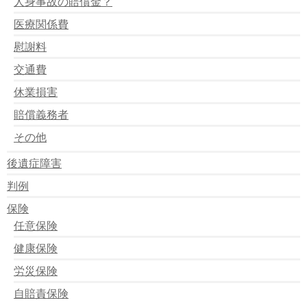
人身事故の賠償金？
交通死亡事故
医療関係費
赤色燈の効果で交通事故減少
世界交通事故犠牲者の日として息子亡くした母ら、街頭
慰謝料
で啓発
交通事故など遺児に支援を・徳島で参加人数１４０人
交通費
交通死亡事故が減少
休業損害
チャイルドシートの未使用率過去最高
お年寄りに蛍光バンド
賠償義務者
＜スタッドレス＞死亡の４割が積雪ない時期の使用 道
警調べ
その他
自転車便、事故防止を 警視庁と１５社が連絡会議
「交通安全のリーダーに」
後遺症障害
の全国交通安全運動：期間中、事故は前年比１６減の２
判例
７１件 ／宮崎
今日からが春の交通算全運動
保険
任意保険
健康保険
労災保険
自賠責保険