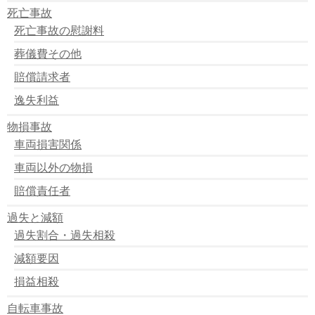
死亡事故
死亡事故の慰謝料
葬儀費その他
賠償請求者
逸失利益
物損事故
車両損害関係
車両以外の物損
賠償責任者
過失と減額
過失割合・過失相殺
減額要因
損益相殺
自転車事故