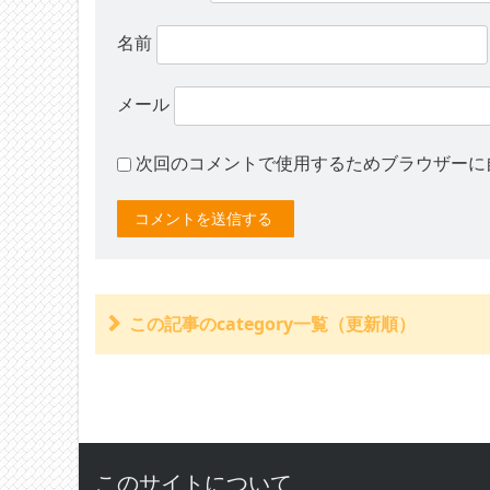
名前
メール
次回のコメントで使用するためブラウザーに
この記事のcategory一覧（更新順）
サイトのコメントに即時公開の機能を追加しま
バイクのひったくりで負傷した場合は政府の保
無保険で交通事故を起こしてしまったとき
後遺障害裏戦略サポートのサイト緊急メンテナンス終
後遺障害裏戦略サポートのサイト緊急メンテナンス状
後遺障害裏戦略サポートのサイト緊急メンテナンス状
このサイトについて