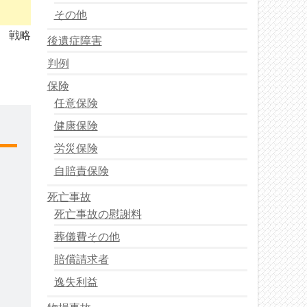
その他
戦略
後遺症障害
判例
保険
任意保険
健康保険
労災保険
自賠責保険
死亡事故
死亡事故の慰謝料
葬儀費その他
賠償請求者
逸失利益