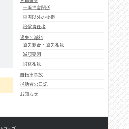
物損事故
車両損害関係
車両以外の物損
賠償責任者
過失と減額
過失割合・過失相殺
減額要因
損益相殺
自転車事故
補助者の日記
お知らせ
トマップ