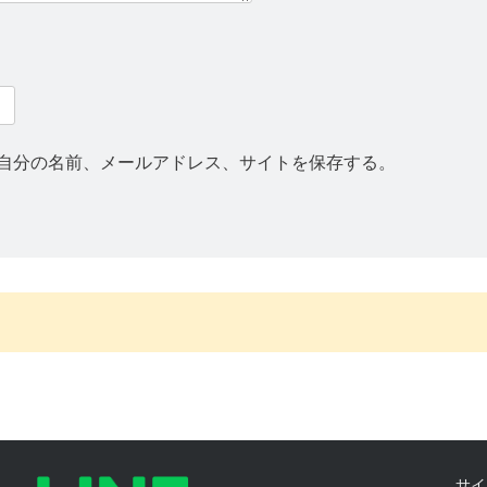
自分の名前、メールアドレス、サイトを保存する。
した。
障事業に申請可能！（慰謝料請求も）
了【12/20.20時04分付】
況【12/20.14時40分付】
況【12/20.12時25分付】
サイ