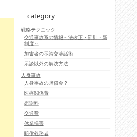
category
戦略テクニック
交通事故系の情報～法改正・罰則・新
制度～
加害者の示談交渉話術
示談以外の解決方法
人身事故
人身事故の賠償金？
医療関係費
慰謝料
交通費
休業損害
賠償義務者