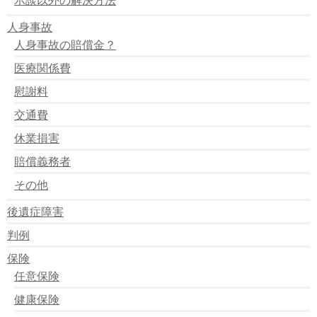
人身事故
人身事故の賠償金？
医療関係費
慰謝料
交通費
休業損害
賠償義務者
その他
後遺症障害
判例
保険
任意保険
健康保険