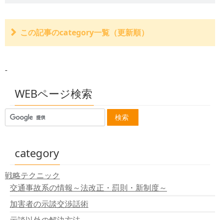
この記事のcategory一覧（更新順）
自転車の交通違反は青切符か？赤切符か？
「被害者請求」労災と自賠責の競合請求は自賠責が優先
-
自賠責保険料が3年連続値上げ
脳脊髄液減少症の治療、健康保険使用不可
低脳髄の健保適用 まずは事前検査から通達
WEBページ検索
低脳髄に朗報です
後遺障害の等級変更求め
車運転過失致死傷罪を創設、「飲酒」に厳罰の改正刑法
成立
category
戦略テクニック
交通事故系の情報～法改正・罰則・新制度～
加害者の示談交渉話術
示談以外の解決方法