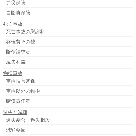
労災保険
自賠責保険
死亡事故
死亡事故の慰謝料
葬儀費その他
賠償請求者
逸失利益
物損事故
車両損害関係
車両以外の物損
賠償責任者
過失と減額
過失割合・過失相殺
減額要因