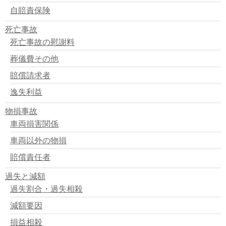
自賠責保険
死亡事故
死亡事故の慰謝料
葬儀費その他
賠償請求者
逸失利益
物損事故
車両損害関係
車両以外の物損
賠償責任者
過失と減額
過失割合・過失相殺
減額要因
損益相殺