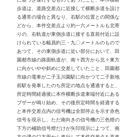
歩道は、道路交差点に近接して横断歩道を設け
る通常の場合と異なり、右駅の位置との関係な
どから、本件交差点より約一六メートルも北寄
りの、右軌道が東側歩道に接する直前付近に設
けられている幅員約三・九〇メートルのもので
あつて、その東側歩道に近い部分において、田
園都市線の路面軌道が、南々西方から北々東方
に向かいやや斜めに交差していたこと、田園都
市線の電車が二子玉川園駅に向かつて二子新地
前駅を発車したのち所定の地点を通過すると、
所定時間経過後に本件横断歩道東端付近にある
ブザーが鳴り始め、その後所定時間を経過する
と本件交差点内の信号機は全部停止を示す赤色
信号を現示し、ただ南向きの信号機の三色燈の
下方の補助信号燈だけが矢印現示によつて、南
方の溝の口方面から進行して本件交差点を直進