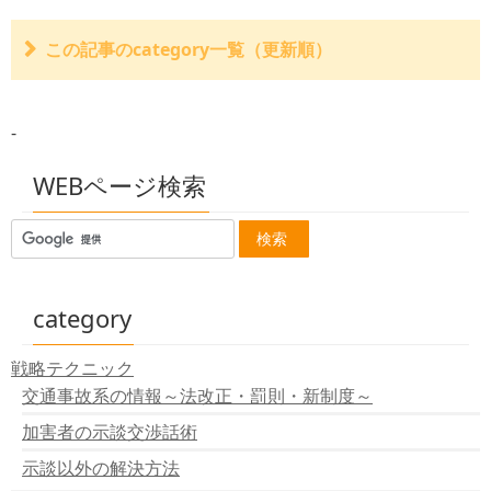
この記事のcategory一覧（更新順）
「被害者請求」労災と自賠責の競合請求は自賠責が優先
判例：信号機の設置に瑕疵があったとされたもの
-
交通事故：危険運転致傷罪、起訴事実認める ２０歳男
性被告、地裁初公判で ／鳥取
長野原町の交通事故損賠訴訟：無罪男性の請求棄却
WEBページ検索
「証言は虚偽」退ける ／群馬
category
戦略テクニック
交通事故系の情報～法改正・罰則・新制度～
加害者の示談交渉話術
示談以外の解決方法