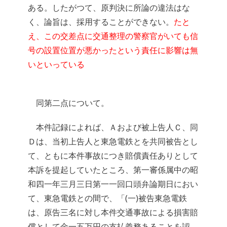
ある。したがつて、原判決に所論の違法はな
く、論旨は、採用することができない。
たと
え、この交差点に交通整理の警察官がいても信
号の設置位置が悪かったという責任に影響は無
いといっている
同第二点について。
本件記録によれば、Ａおよび被上告人Ｃ、同
Ｄは、当初上告人と東急電鉄とを共同被告とし
て、ともに本件事故につき賠償責任ありとして
本訴を提起していたところ、第一審係属中の昭
和四一年三月三日第一一回口頭弁論期日におい
て、東急電鉄との間で、「(一)被告東急電鉄
は、原告三名に対し本件交通事故による損害賠
償として金一五万円の支払義務あることを認