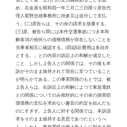
め、右金員を昭和四一年三月二三日限り原告代
理人鷲野忠雄事務所に持参又は送付して支払
う。(二)原告らは、その余の請求を放棄する。
(三)原、被告ら間には本件交通事故につき本和
解条項の他何らの債権債務が存在しないことを
当事者相互に確認する。(四)訴訟費用は各自弁
とする。」との内容の訴訟上の和解が成立した
こと、しかし上告人との関係では、その後も本
訴がそのまま維持されて現在に至つていること
が明らかである。この事実関係のもとでは、被
上告人らは、右訴訟上の和解によつて東急電鉄
との関係についてのみ相対的にその余の損害賠
償債務の支払を求めない趣旨の約定を結んだも
のにすぎず、上告人に対する関係では、本訴請
求をそのまま維持する意思であつたというべ
く、しかも、東急電鉄の被上告人らに対する損