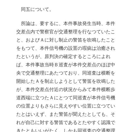
同五について。
所論は、要するに、本件事故発生当時、本件
交差点内で警察官が交通整理を行なつていたこ
と、およびＡに対し制止の警笛を吹鳴したこと
をもつて、本件信号機の設置の瑕疵は治癒され
たというが、原判決の確定するところによれ
ば、本件事故当時Ｂ巡査が本件交差点のほぼ中
央で交通整理にあたつており、同巡査は横断を
開始したＡを制止しようとして警笛を吹鳴した
が、本件交差点付近の状況からみて本件横断歩
道西端に立つたＡにとつて同巡査が本件信号機
の位置よりもさらに見えやすい位置に立つてい
たとはいえず、また警笛が聞えたとしても、そ
れが自己に対する警笛であるとたやすく認識で
きたともいいがたく、しかも同巡査の交通整理