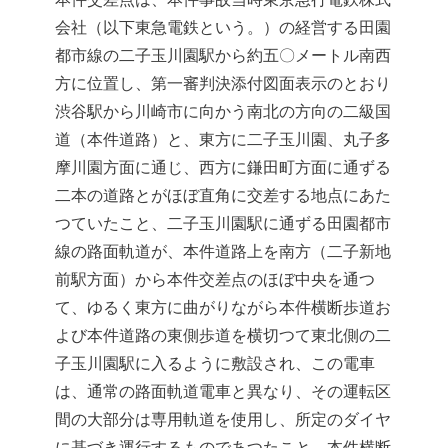
会社（以下東急電鉄という。）の経営する田園
都市線の二子玉川園駅から約五〇メートル南西
方に位置し、第一審判決添付図面表示のとおり
渋谷駅から川崎市に向かう南北の方向の二級国
道（本件道路）と、東方に二子玉川園、丸子多
摩川園方面に通じ、西方に鎌田町方面に通ずる
二本の道路とがほぼ直角に交差する地点にあた
つていたこと、二子玉川園駅に通ずる田園都市
線の路面軌道が、本件道路上を南方（二子新地
前駅方面）から本件交差点のほぼ中央を通つ
て、ゆるく東方に曲がりながら本件横断歩道お
よび本件道路の東側歩道を横切つて東北側の二
子玉川園駅に入るように敷設され、この電車
は、通常の路面軌道電車と異なり、その運転区
間の大部分は専用軌道を使用し、所定のダイヤ
に基づき運行するものであつたこと、本件横断