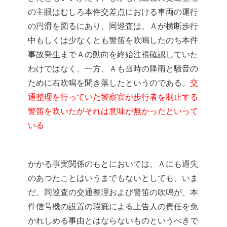
の主眼はむしろ本件交差点における車両の運行
の円滑を図るにあり、同巡査は、Ａが横断歩行
中もしくは少なくとも警笛を吹鳴したのち本件
事故発生までＡの動向を終始注視確認していた
わけではなく、一方、Ａも当時の降雨と騒音の
ために右吹鳴を聞き落したというのである。
交
通整理を行っていた警察官が歩行者を制止する
警笛を吹いたがそれは意味が無かったといって
いる
かかる事実関係のもとにおいては、Ａにも過失
のあつたことはいうまでもないとしても、いま
だ、同巡査の交通整理および警笛の吹鳴が、本
件信号機の設置の瑕疵による上告人の責任を免
かれしめる事由とはならないものというべきで