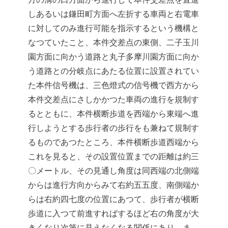
しあるいは鎌田町方面へ左折する車両と右電車
に対してのみ進行可能を指示するという機構と
なつていたこと、本件交差点の東側、二子玉川
園方面に向かう道路と丸子多摩川園方面に向か
う道路との分岐点にあたる位置に設置されてい
た本件信号機は、三色燈式の信号機で西方から
本件交差点にさしかかつた車両の進行を規制す
るとともに、本件横断歩道を西端から東端へ進
行しようとする歩行者の歩行をも兼ねて規制す
るものであつたところ、本件横断歩道西端から
これを見ると、その設置位置までの距離は約三
〇メートル、その見通し角度は同西端の北側端
からは進行方向からみて右約五五度、南側端か
らは右約四七度の位置にあつて、歩行者が横断
歩道に入つて前進すればするほど右の角度が大
きくなり次第に見えなくなる関係にあり、ま