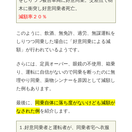
をしりつつ被告車両に好意同乗。交差点で樹
木に衝突し好意同乗者死亡。
減額率２０％
このように、飲酒、無免許、過労、無謀運転を
しりつつ同乗した場合に「好意同乗による減
額」が行われているようです。
さらには、定員オーバー、眼鏡の不使用、箱乗
り、運転に自信がないので同乗を断ったのに無
理やり同乗、薬物シンナーを原因として減額し
た例もあります。
最後に、
同乗自体に落ち度がないけども減額が
なされた例
を紹介します。
１.好意同乗者と運転者が、同乗者宅へ衣服