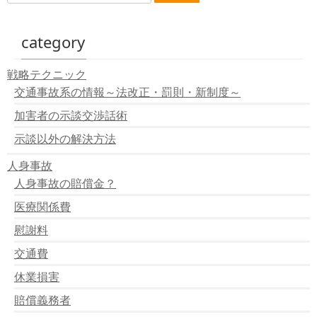
category
戦略テクニック
交通事故系の情報～法改正・罰則・新制度～
加害者の示談交渉話術
示談以外の解決方法
人身事故
人身事故の賠償金？
医療関係費
慰謝料
交通費
休業損害
賠償義務者