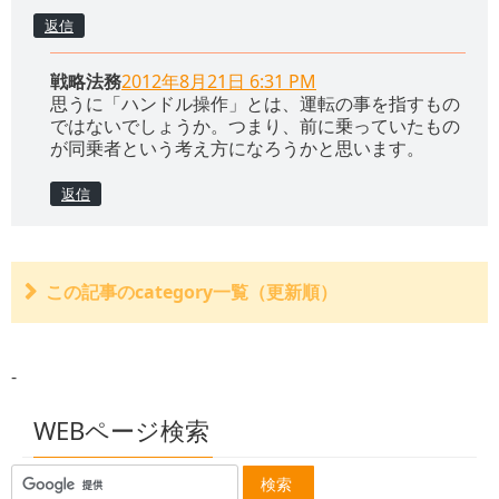
返信
戦略法務
2012年8月21日 6:31 PM
思うに「ハンドル操作」とは、運転の事を指すもの
ではないでしょうか。つまり、前に乗っていたもの
が同乗者という考え方になろうかと思います。
返信
この記事のcategory一覧（更新順）
交通事故後の自殺
好意同乗・無償同乗減額、つまり好意、無償で乗車した
-
とき
身体的要因、つまり身体が原因で減額された例
心因的要因、つまり心が原因で減額された例
WEBページ検索