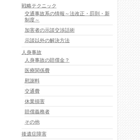
戦略テクニック
交通事故系の情報～法改正・罰則・新
制度～
加害者の示談交渉話術
示談以外の解決方法
人身事故
人身事故の賠償金？
医療関係費
慰謝料
交通費
休業損害
賠償義務者
その他
後遺症障害