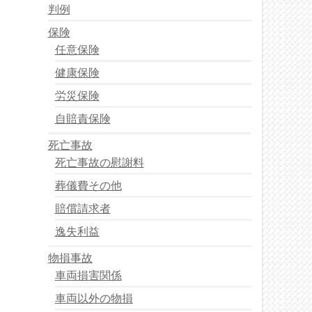
判例
保険
任意保険
健康保険
労災保険
自賠責保険
死亡事故
死亡事故の慰謝料
葬儀費その他
賠償請求者
逸失利益
物損事故
車両損害関係
車両以外の物損