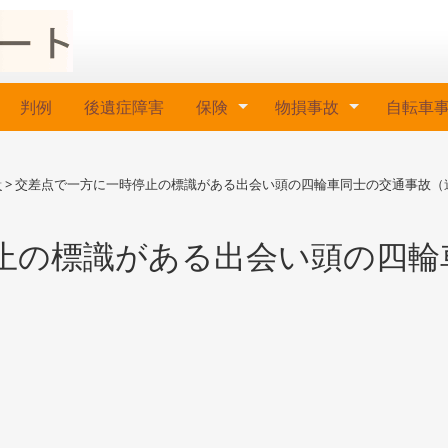
判例
後遺症障害
保険
物損事故
自転車
殺
>
交差点で一方に一時停止の標識がある出会い頭の四輪車同士の交通事故（
止の標識がある出会い頭の四輪