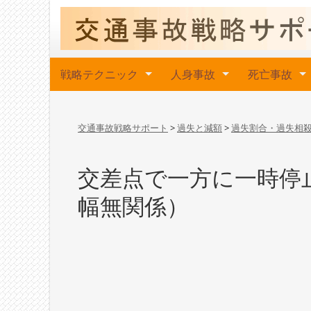
戦略テクニック
人身事故
死亡事故
交通事故戦略サポート
>
過失と減額
>
過失割合・過失相
交差点で一方に一時停
幅無関係）