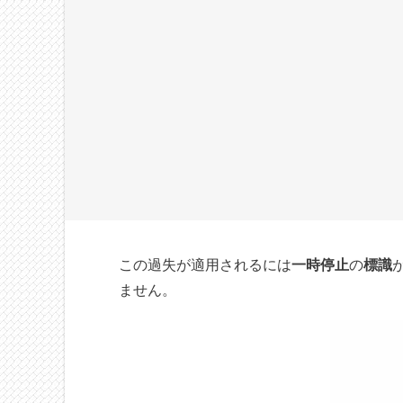
この過失が適用されるには
一時停止
の
標識
ません。