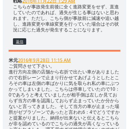
戦略
2016年11月22日 1:29 AM
こちらが事故発生前後に全く進路変更をせず、直進
していたのであれば、過失が生じる事はないと思わ
れます。ただし、こちら側が事故前に減速や追い越
し、進路変更や車線変更を行っていた場合はその状
況に応じた過失が発生することになります。
返信
米元
2016年9月28日 11:15 AM
ご質問させて下さい。
進行方向左側の店舗から右折で出たい車がありました
ので右折レーンで止まり行かせてあげようとしたとこ
ろその車は左側の車ばかりに気を取られ私の車にぶつ
かってしまいました。こちらは停車していたので10：
0であろうと考えていましたが相手側は左しか見てお
らず当方の車を認識しておらず止まっていたか分から
ないと言ってきました。そして当方の車が止まった場
所がゼブラゾーンであったと言われ6：4でどうですか
と提案がりました。納得が出来ないと伝えるとこちら
が非を認めているのでこちらの過失が高くなっている