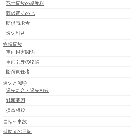
死亡事故の慰謝料
葬儀費その他
賠償請求者
逸失利益
物損事故
車両損害関係
車両以外の物損
賠償責任者
過失と減額
過失割合・過失相殺
減額要因
損益相殺
自転車事故
補助者の日記