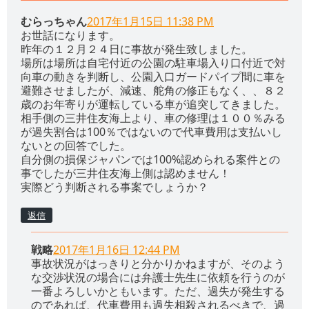
むらっちゃん
2017年1月15日 11:38 PM
お世話になります。
昨年の１２月２４日に事故が発生致しました。
場所は場所は自宅付近の公園の駐車場入り口付近で対
向車の動きを判断し、公園入口ガードパイプ間に車を
避難させましたが、減速、舵角の修正もなく、、８２
歳のお年寄りが運転している車が追突してきました。
相手側の三井住友海上より、車の修理は１００％みる
が過失割合は100％ではないので代車費用は支払いし
ないとの回答でした。
自分側の損保ジャパンでは100%認められる案件との
事でしたが三井住友海上側は認めません！
実際どう判断される事案でしょうか？
返信
戦略
2017年1月16日 12:44 PM
事故状況がはっきりと分かりかねますが、そのよう
な交渉状況の場合には弁護士先生に依頼を行うのが
一番よろしいかともいます。ただ、過失が発生する
のであれば、代車費用も過失相殺されるべきで、過