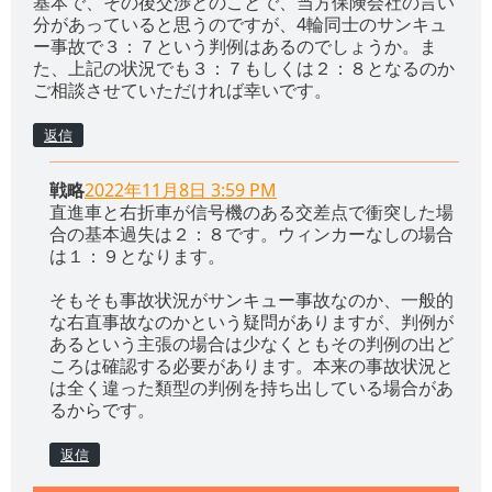
基本で、その後交渉とのことで、当方保険会社の言い
分があっていると思うのですが、4輪同士のサンキュ
ー事故で３：７という判例はあるのでしょうか。ま
た、上記の状況でも３：７もしくは２：８となるのか
ご相談させていただければ幸いです。
返信
戦略
2022年11月8日 3:59 PM
直進車と右折車が信号機のある交差点で衝突した場
合の基本過失は２：８です。ウィンカーなしの場合
は１：９となります。
そもそも事故状況がサンキュー事故なのか、一般的
な右直事故なのかという疑問がありますが、判例が
あるという主張の場合は少なくともその判例の出ど
ころは確認する必要があります。本来の事故状況と
は全く違った類型の判例を持ち出している場合があ
るからです。
返信