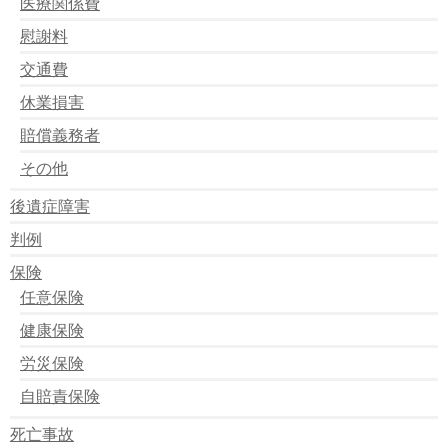
医療関係費
慰謝料
交通費
休業損害
賠償義務者
その他
後遺症障害
判例
保険
任意保険
健康保険
労災保険
自賠責保険
死亡事故