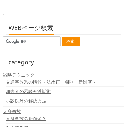
事故の過失相殺・過失割合について
＜添付ファイル送信フォーム>
-
交差点で一方に一時停止の標識がある出会い頭の四輪車
同士の交通事故（道幅無関係）
一時停止とは？停止線と一時停止の道路標識
WEBページ検索
修正要素：シートベルト着用義務の過失割合
category
戦略テクニック
交通事故系の情報～法改正・罰則・新制度～
加害者の示談交渉話術
示談以外の解決方法
人身事故
人身事故の賠償金？