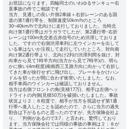
お世話になります。四輪同士のいわゆるサンキュー右
直事故の件でご相談です。
当方、見通しの良い片側2車線＋右折レーンのある国
道の第1通行帯を、制限速度50km/hのところ
30~40km/hで北向けに走行しておりました。当時北
向け第1通行帯はガラガラでしたが、第2通行帯･右折
レーンは100m先交差点赤信号のため渋滞しておりま
した。ですので右側渋滞車列に左ウインカーを出して
いる車はないか注視して走行していたところ、対向南
向け第2通行帯より、北向け2列の渋滞列間を抜け、対
向車から見て1時半方向(当方から見て7時半)の、明ら
かに狭い(4m程度)南南西三叉路方向に向かって右折し
てきた車が徐行せずに飛び出し、ブレーキをかけハン
ドルを切ったが間に合わず衝突いたしました。なお、
相手車両のウインカーは確認しておりません。
当方は右側フロントの角(見積17万)、相手は左側ヘッ
ドライトの内側(見積50万)を破損いたしました。事故
状況より２：８程度で、相手が当方を視認せず第1通
行帯へ進入したことを認めたので、さらに当方の過失
割合は下がるものと思ったのですが、先方保険会社よ
り、「判例があるので3:7」と言われ、驚愕しており
ます。当方保険会社では同様の事故の事例は２：８が