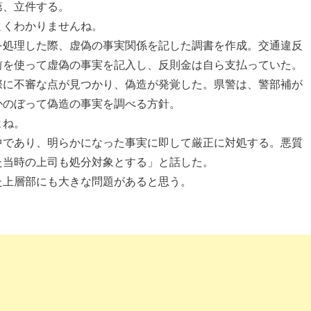
第、立件する。
よくわかりませんね。
を処理した際、虚偽の事実関係を記した調書を作成。交通違反
前を使って虚偽の事実を記入し、反則金は自ら支払っていた。
際に不審な点が見つかり、偽造が発覚した。県警は、警部補が
かのぼって偽造の事実を調べる方針。
よね。
中であり、明らかになった事実に即して厳正に対処する。悪質
た当時の上司も処分対象とする」と話した。
た上層部にも大きな問題があると思う。