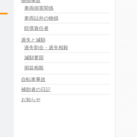
物損事故
車両損害関係
車両以外の物損
賠償責任者
過失と減額
過失割合・過失相殺
減額要因
損益相殺
自転車事故
補助者の日記
お知らせ