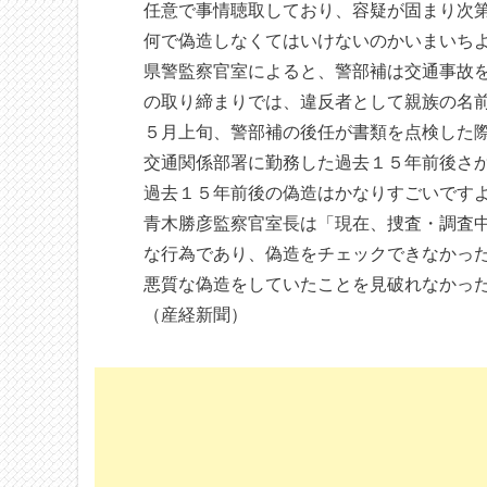
任意で事情聴取しており、容疑が固まり次
何で偽造しなくてはいけないのかいまいち
県警監察官室によると、警部補は交通事故
の取り締まりでは、違反者として親族の名
５月上旬、警部補の後任が書類を点検した
交通関係部署に勤務した過去１５年前後さ
過去１５年前後の偽造はかなりすごいです
青木勝彦監察官室長は「現在、捜査・調査
な行為であり、偽造をチェックできなかっ
悪質な偽造をしていたことを見破れなかっ
（産経新聞）