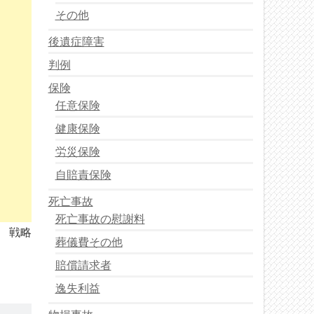
その他
後遺症障害
判例
保険
任意保険
健康保険
労災保険
自賠責保険
死亡事故
死亡事故の慰謝料
戦略
葬儀費その他
賠償請求者
逸失利益