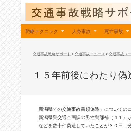
戦略テクニック
人身事故
死亡事故
交通事故戦略サポート
>
交通事故ニュース
>
交通事故（
１５年前後にわたり偽
新潟県での交通事故書類偽造」についての
新潟県警交通企画課の男性警部補（４１）
などを数十件偽造していたことが３０日、