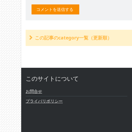
この記事のcategory一覧（更新順）
交通事故の損害は年間3兆円を超える
高速道路で交通事故
自転車保険
玉突き事故
交通事故で傷害事件 消防員
このサイトについて
凍結道路で７台の交通事故
季節外れの３月の雪
パトカー交通事故 ２人死亡
お問合せ
雨で路面すべり ２人死亡
プライバリポリシー
乗用車ひき逃げ 一人死亡
駐車場で１１人はねられ軽傷
韓国俳優 交通事故で死亡
トラック横転 二人死亡
対向車にぶつかり一人死亡
ハンドル操作誤り １人死亡