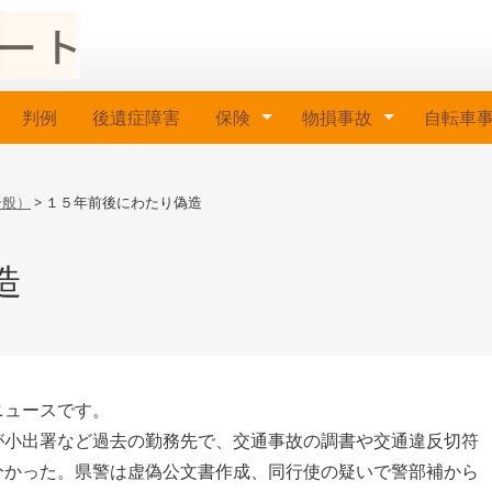
判例
後遺症障害
保険
物損事故
自転車
一般）
>
１５年前後にわたり偽造
造
ニュースです。
が小出署など過去の勤務先で、交通事故の調書や交通違反切符
分かった。県警は虚偽公文書作成、同行使の疑いで警部補から