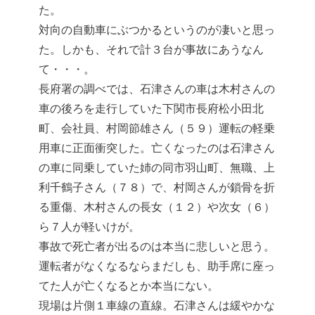
た。
対向の自動車にぶつかるというのが凄いと思っ
た。しかも、それで計３台が事故にあうなん
て・・・。
長府署の調べでは、石津さんの車は木村さんの
車の後ろを走行していた下関市長府松小田北
町、会社員、村岡節雄さん（５９）運転の軽乗
用車に正面衝突した。亡くなったのは石津さん
の車に同乗していた姉の同市羽山町、無職、上
利千鶴子さん（７８）で、村岡さんが鎖骨を折
る重傷、木村さんの長女（１２）や次女（６）
ら７人が軽いけが。
事故で死亡者が出るのは本当に悲しいと思う。
運転者がなくなるならまだしも、助手席に座っ
てた人が亡くなるとか本当にない。
現場は片側１車線の直線。石津さんは緩やかな