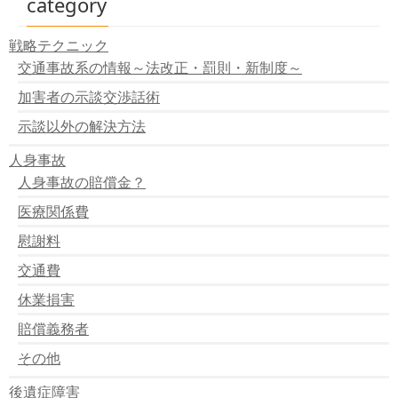
category
韓国俳優 交通事故で死亡
トラック横転 二人死亡
戦略テクニック
対向車にぶつかり一人死亡
交通事故系の情報～法改正・罰則・新制度～
ハンドル操作誤り １人死亡
親の目の前で子供跳ねられる
加害者の示談交渉話術
高校生無免許 ひき逃げし一人死亡
止まっている車に激突
示談以外の解決方法
７台玉突き事故
人身事故
長野県でバスとトラック衝突
コンビにに激突
人身事故の賠償金？
四つ木で作業員はねられる
医療関係費
正面衝突で２人死亡
車バックして診療室に激突
慰謝料
兄弟の衝突事故
島根県 トンネル内で衝突事故
交通費
１５年前後にわたり偽造
休業損害
無免許でひき逃げ
埼玉県 交通事故死亡者急増
賠償義務者
バイクと自動車の衝突事故 一人死亡
その他
後遺症障害