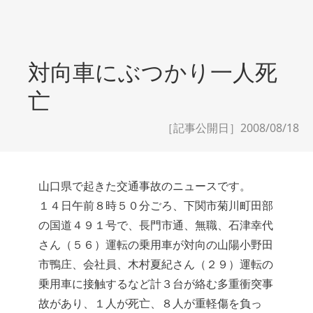
対向車にぶつかり一人死
亡
［記事公開日］2008/08/18
山口県で起きた交通事故のニュースです。
１４日午前８時５０分ごろ、下関市菊川町田部
の国道４９１号で、長門市通、無職、石津幸代
さん（５６）運転の乗用車が対向の山陽小野田
市鴨庄、会社員、木村夏紀さん（２９）運転の
乗用車に接触するなど計３台が絡む多重衝突事
故があり、１人が死亡、８人が重軽傷を負っ