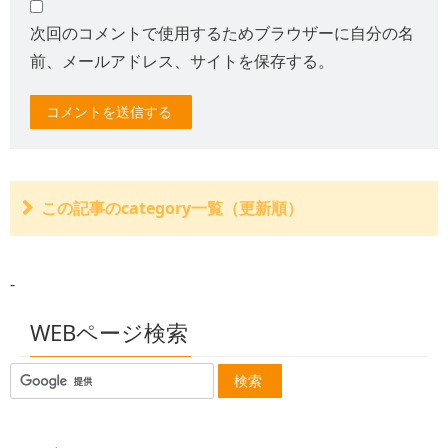
次回のコメントで使用するためブラウザーに自分の名
前、メールアドレス、サイトを保存する。
この記事のcategory一覧（更新順）
交通事故の損害は年間3兆円を超える
高速道路で交通事故
-
自転車保険
玉突き事故
交通事故で傷害事件 消防員
WEBページ検索
凍結道路で７台の交通事故
季節外れの３月の雪
パトカー交通事故 ２人死亡
雨で路面すべり ２人死亡
乗用車ひき逃げ 一人死亡
駐車場で１１人はねられ軽傷