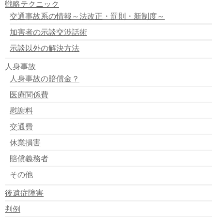
戦略テクニック
対向車にぶつかり一人死亡
交通事故系の情報～法改正・罰則・新制度～
ハンドル操作誤り １人死亡
親の目の前で子供跳ねられる
加害者の示談交渉話術
高校生無免許 ひき逃げし一人死亡
止まっている車に激突
示談以外の解決方法
７台玉突き事故
人身事故
長野県でバスとトラック衝突
コンビにに激突
人身事故の賠償金？
四つ木で作業員はねられる
医療関係費
正面衝突で２人死亡
車バックして診療室に激突
慰謝料
兄弟の衝突事故
島根県 トンネル内で衝突事故
交通費
１５年前後にわたり偽造
休業損害
無免許でひき逃げ
埼玉県 交通事故死亡者急増
賠償義務者
バイクと自動車の衝突事故 一人死亡
その他
後遺症障害
判例