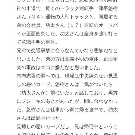
神の市道で、近くのトラック運転手、津平悠樹
さん（２４）運転の大型トラックと、同居する
弟の会社員、功太さん（１７）運転のオートバ
イが正面衝突した。功太さんは全身を強く打っ
て意識不明の重体。
兄弟で交通事故に合うなんてかなり悲惨だなと
思いました。弟の方は意識不明の重体。正面衝
突の事故は本当に嫌だなと思いました。
志布志署の調べでは、現場は中央線のない見通
しの悪いカーブ。悠樹さんは「気がついたら
（功太さんが）前にいた」と話しており、両方
にブレーキのあとがあったが、間に合わなかっ
た。悠樹さんは仕事から家に帰る途中で、功太
さんは出勤中だった。
見通しの悪いカーブだし、兄は帰宅中というこ
とで疲れも出ていたのか？とも思うが、弟が事