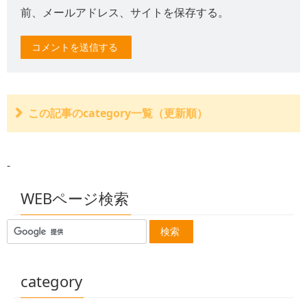
前、メールアドレス、サイトを保存する。
この記事のcategory一覧（更新順）
交通事故の損害は年間3兆円を超える
高速道路で交通事故
-
自転車保険
玉突き事故
交通事故で傷害事件 消防員
WEBページ検索
凍結道路で７台の交通事故
季節外れの３月の雪
パトカー交通事故 ２人死亡
雨で路面すべり ２人死亡
乗用車ひき逃げ 一人死亡
駐車場で１１人はねられ軽傷
category
韓国俳優 交通事故で死亡
トラック横転 二人死亡