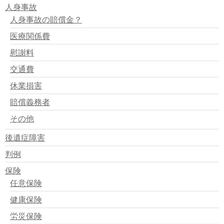
人身事故
長野県でバスとトラック衝突
コンビにに激突
人身事故の賠償金？
四つ木で作業員はねられる
医療関係費
正面衝突で２人死亡
車バックして診療室に激突
慰謝料
兄弟の衝突事故
島根県 トンネル内で衝突事故
交通費
１５年前後にわたり偽造
休業損害
無免許でひき逃げ
埼玉県 交通事故死亡者急増
賠償義務者
バイクと自動車の衝突事故 一人死亡
その他
後遺症障害
判例
保険
任意保険
健康保険
労災保険