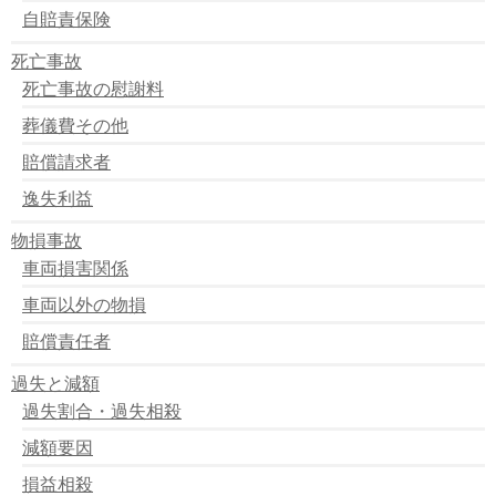
自賠責保険
死亡事故
死亡事故の慰謝料
葬儀費その他
賠償請求者
逸失利益
物損事故
車両損害関係
車両以外の物損
賠償責任者
過失と減額
過失割合・過失相殺
減額要因
損益相殺