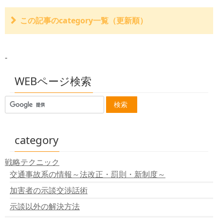
この記事のcategory一覧（更新順）
交通事故の損害は年間3兆円を超える
高速道路で交通事故
-
自転車保険
玉突き事故
交通事故で傷害事件 消防員
WEBページ検索
凍結道路で７台の交通事故
季節外れの３月の雪
パトカー交通事故 ２人死亡
雨で路面すべり ２人死亡
乗用車ひき逃げ 一人死亡
駐車場で１１人はねられ軽傷
category
韓国俳優 交通事故で死亡
トラック横転 二人死亡
戦略テクニック
対向車にぶつかり一人死亡
交通事故系の情報～法改正・罰則・新制度～
ハンドル操作誤り １人死亡
親の目の前で子供跳ねられる
加害者の示談交渉話術
高校生無免許 ひき逃げし一人死亡
止まっている車に激突
示談以外の解決方法
７台玉突き事故