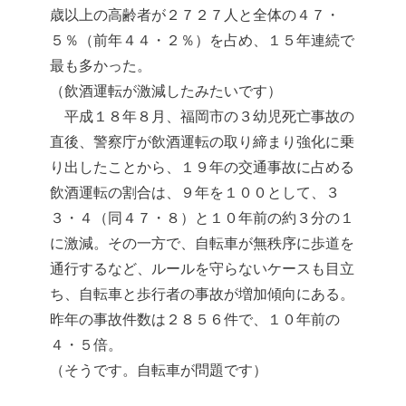
歳以上の高齢者が２７２７人と全体の４７・
５％（前年４４・２％）を占め、１５年連続で
最も多かった。
（飲酒運転が激減したみたいです）
平成１８年８月、福岡市の３幼児死亡事故の
直後、警察庁が飲酒運転の取り締まり強化に乗
り出したことから、１９年の交通事故に占める
飲酒運転の割合は、９年を１００として、３
３・４（同４７・８）と１０年前の約３分の１
に激減。その一方で、自転車が無秩序に歩道を
通行するなど、ルールを守らないケースも目立
ち、自転車と歩行者の事故が増加傾向にある。
昨年の事故件数は２８５６件で、１０年前の
４・５倍。
（そうです。自転車が問題です）