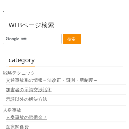
交通事故の損害は年間3兆円を超える
高速道路で交通事故
-
自転車保険
玉突き事故
交通事故で傷害事件 消防員
WEBページ検索
凍結道路で７台の交通事故
季節外れの３月の雪
パトカー交通事故 ２人死亡
雨で路面すべり ２人死亡
乗用車ひき逃げ 一人死亡
駐車場で１１人はねられ軽傷
category
韓国俳優 交通事故で死亡
トラック横転 二人死亡
戦略テクニック
対向車にぶつかり一人死亡
交通事故系の情報～法改正・罰則・新制度～
ハンドル操作誤り １人死亡
親の目の前で子供跳ねられる
加害者の示談交渉話術
高校生無免許 ひき逃げし一人死亡
止まっている車に激突
示談以外の解決方法
７台玉突き事故
人身事故
長野県でバスとトラック衝突
コンビにに激突
人身事故の賠償金？
四つ木で作業員はねられる
医療関係費
正面衝突で２人死亡