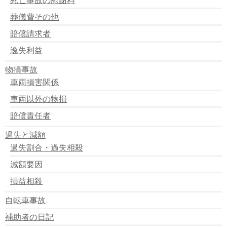
葬儀費その他
賠償請求者
逸失利益
物損事故
車両損害関係
車両以外の物損
賠償責任者
過失と減額
過失割合・過失相殺
減額要因
損益相殺
自転車事故
補助者の日記