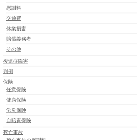
車バックして診療室に激突
慰謝料
兄弟の衝突事故
島根県 トンネル内で衝突事故
交通費
１５年前後にわたり偽造
休業損害
無免許でひき逃げ
埼玉県 交通事故死亡者急増
賠償義務者
バイクと自動車の衝突事故 一人死亡
その他
後遺症障害
判例
保険
任意保険
健康保険
労災保険
自賠責保険
死亡事故
死亡事故の慰謝料