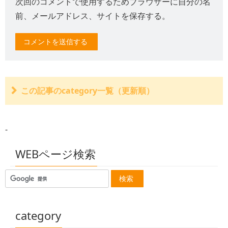
次回のコメントで使用するためブラウザーに自分の名
前、メールアドレス、サイトを保存する。
この記事のcategory一覧（更新順）
交通事故の損害は年間3兆円を超える
高速道路で交通事故
-
自転車保険
玉突き事故
交通事故で傷害事件 消防員
WEBページ検索
凍結道路で７台の交通事故
季節外れの３月の雪
パトカー交通事故 ２人死亡
雨で路面すべり ２人死亡
乗用車ひき逃げ 一人死亡
駐車場で１１人はねられ軽傷
category
韓国俳優 交通事故で死亡