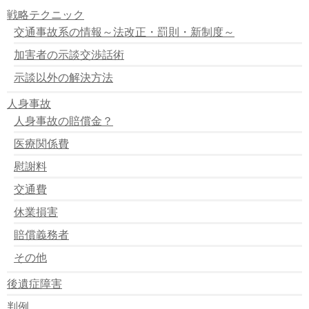
トラック横転 二人死亡
戦略テクニック
対向車にぶつかり一人死亡
交通事故系の情報～法改正・罰則・新制度～
ハンドル操作誤り １人死亡
親の目の前で子供跳ねられる
加害者の示談交渉話術
高校生無免許 ひき逃げし一人死亡
止まっている車に激突
示談以外の解決方法
７台玉突き事故
人身事故
長野県でバスとトラック衝突
コンビにに激突
人身事故の賠償金？
四つ木で作業員はねられる
医療関係費
正面衝突で２人死亡
車バックして診療室に激突
慰謝料
兄弟の衝突事故
島根県 トンネル内で衝突事故
交通費
１５年前後にわたり偽造
休業損害
無免許でひき逃げ
埼玉県 交通事故死亡者急増
賠償義務者
バイクと自動車の衝突事故 一人死亡
その他
後遺症障害
判例