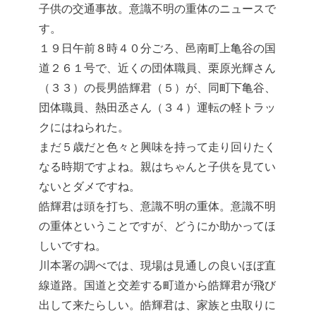
子供の交通事故。意識不明の重体のニュースで
す。
１９日午前８時４０分ごろ、邑南町上亀谷の国
道２６１号で、近くの団体職員、栗原光輝さん
（３３）の長男皓輝君（５）が、同町下亀谷、
団体職員、熱田丞さん（３４）運転の軽トラッ
クにはねられた。
まだ５歳だと色々と興味を持って走り回りたく
なる時期ですよね。親はちゃんと子供を見てい
ないとダメですね。
皓輝君は頭を打ち、意識不明の重体。意識不明
の重体ということですが、どうにか助かってほ
しいですね。
川本署の調べでは、現場は見通しの良いほぼ直
線道路。国道と交差する町道から皓輝君が飛び
出して来たらしい。皓輝君は、家族と虫取りに