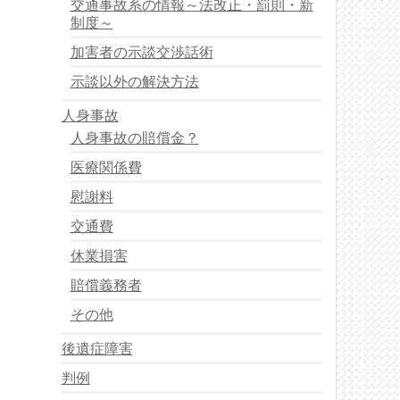
交通事故系の情報～法改正・罰則・新
制度～
加害者の示談交渉話術
示談以外の解決方法
人身事故
人身事故の賠償金？
医療関係費
慰謝料
交通費
休業損害
賠償義務者
その他
後遺症障害
判例