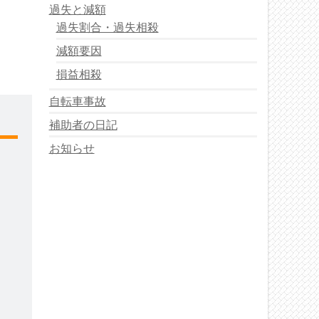
過失と減額
過失割合・過失相殺
減額要因
損益相殺
自転車事故
補助者の日記
お知らせ