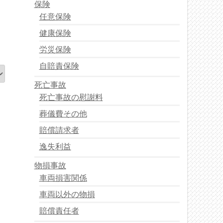
保険
任意保険
健康保険
労災保険
自賠責保険
死亡事故
死亡事故の慰謝料
葬儀費その他
賠償請求者
逸失利益
物損事故
車両損害関係
車両以外の物損
賠償責任者